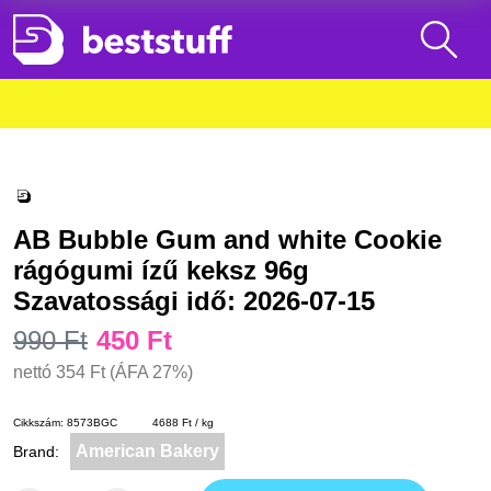
AB Bubble Gum and white Cookie
rágógumi ízű keksz 96g
Szavatossági idő: 2026-07-15
990 Ft
450 Ft
nettó
354 Ft
(ÁFA 27%)
Cikkszám:
8573BGC
4688 Ft / kg
American Bakery
Brand: