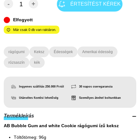
-
+
ÉRTESÍTÉST KÉREK
Elfogyott
Már csak
0
db van raktáron.
rágógumi
Keksz
Édességek
Amerikai édesség
rózsaszín
kék
Ingyenes szállítás 250.000 Ft-tól
30 napos cseregarancia
Utánvétes fizetési lehetőség
Személyes átvétel boltunkban
Termékleírás
AB Bubble Gum and white Cookie rágógumi ízű keksz
Töltőtömeg: 96g