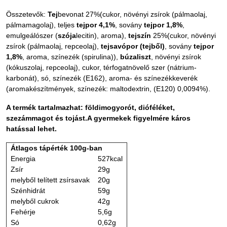
Összetevők:
Tej
bevonat 27%(cukor, növényi zsírok (pálmaolaj,
pálmamagolaj), teljes
tejpor 4,1%
, sovány
tejpor 1,8%
,
emulgeálószer (
szója
lecitin), aroma),
tejszín
25%(cukor, növényi
zsírok (pálmaolaj, repceolaj),
tejsavópor (tejből)
, sovány
tejpor
1,8%
, aroma, színezék (spirulina)),
búzaliszt
, növényi zsírok
(kókuszolaj, repceolaj), cukor, térfogatnövelő szer (nátrium-
karbonát), só, színezék (E162), aroma- és színezékkeverék
(aromakészítmények, színezék: maltodextrin, (E120) 0,0094%).
A termék tartalmazhat: földimogyorót, dióféléket,
szezámmagot és tojást.A gyermekek figyelmére káros
hatással lehet.
Átlagos tápérték 100g-ban
Energia
527kcal
Zsír
29g
melyből telített zsírsavak
20g
Szénhidrát
59g
melyből cukrok
42g
Fehérje
5,6g
Só
0,62g