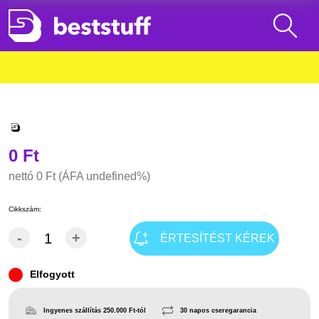
0 Ft
nettó
0 Ft
(ÁFA undefined%)
Cikkszám:
-
+
ÉRTESÍTÉST KÉREK
Elfogyott
Ingyenes szállítás 250.000 Ft-tól
30 napos cseregarancia