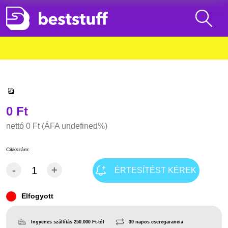
0 Ft
nettó
0 Ft
(ÁFA undefined%)
Cikkszám:
-
+
ÉRTESÍTÉST KÉREK
Elfogyott
Ingyenes szállítás 250.000 Ft-tól
30 napos cseregarancia