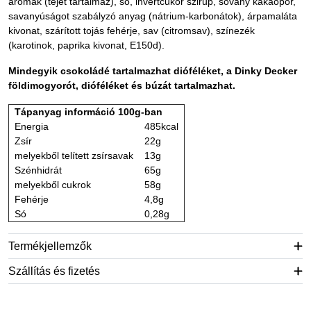
aromák (tejet tartalmaz), só, invertcukor szirup, sovány kakaópor,
savanyúságot szabályzó anyag (nátrium-karbonátok), árpamaláta
kivonat, szárított tojás fehérje, sav (citromsav), színezék
(karotinok, paprika kivonat, E150d).
Mindegyik csokoládé tartalmazhat dióféléket, a Dinky Decker
földimogyorót, dióféléket és búzát tartalmazhat.
Tápanyag információ 100g-ban
Energia
485kcal
Zsír
22g
melyekből telített zsírsavak
13g
Szénhidrát
65g
melyekből cukrok
58g
Fehérje
4,8g
Só
0,28g
Termékjellemzők
Szállítás és fizetés