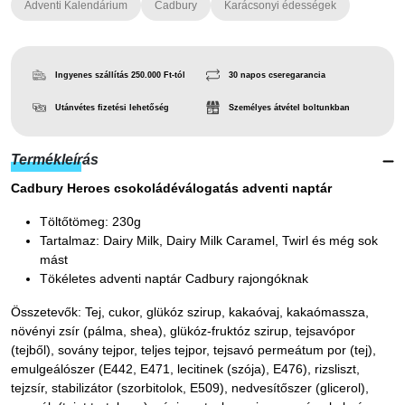
Adventi Kalendárium
Cadbury
Karácsonyi édességek
Ingyenes szállítás 250.000 Ft-tól
30 napos cseregarancia
Utánvétes fizetési lehetőség
Személyes átvétel boltunkban
Termékleírás
Cadbury Heroes csokoládéválogatás adventi naptár
Töltőtömeg: 230g
Tartalmaz: Dairy Milk, Dairy Milk Caramel, Twirl és még sok
mást
Tökéletes adventi naptár Cadbury rajongóknak
Összetevők: Tej, cukor, glükóz szirup, kakaóvaj, kakaómassza,
növényi zsír (pálma, shea), glükóz-fruktóz szirup, tejsavópor
(tejből), sovány tejpor, teljes tejpor, tejsavó permeátum por (tej),
emulgeálószer (E442, E471, lecitinek (szója), E476), rizsliszt,
tejzsír, stabilizátor (szorbitolok, E509), nedvesítőszer (glicerol),