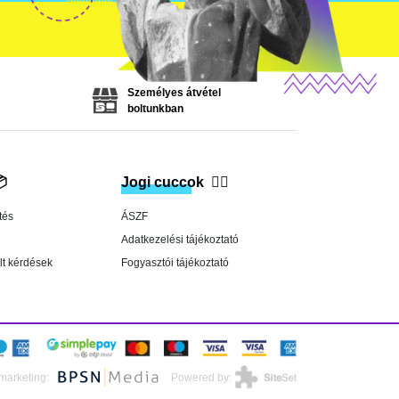
Személyes átvétel
boltunkban

Jogi cuccok
👨‍⚖️
tés
ÁSZF
Adatkezelési tájékoztató
lt kérdések
Fogyasztói tájékoztató
marketing:
Powered by: