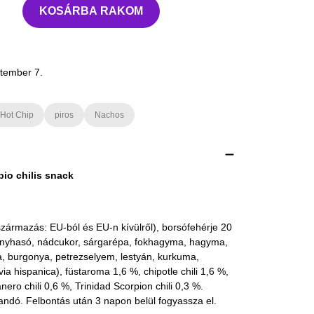
KOSÁRBA RAKOM
tember 7.
Hot Chip
piros
Nachos
io chilis snack
származás: EU-ból és EU-n kívülről), borsófehérje 20
konyhasó, nádcukor, sárgarépa, fokhagyma, hagyma,
, burgonya, petrezselyem, lestyán, kurkuma,
ia hispanica), füstaroma 1,6 %, chipotle chili 1,6 %,
nero chili 0,6 %, Trinidad Scorpion chili 0,3 %.
tandó. Felbontás után 3 napon belül fogyassza el.