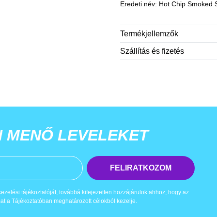
Eredeti név: Hot Chip Smoked Sc
Termékjellemzők
Szállítás és fizetés
N MENŐ LEVELEKET
FELIRATKOZOM
zelési tájékoztatóját, továbbá kifejezetten hozzájárulok ahhoz, hogy az
t a Tájékoztatóban meghatározott célokból kezelje.