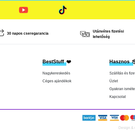
Utánvétes fizetési
30 napos cseregarancia
lehetőség
BestStuff
❤️
Hasznos

Nagykereskedés
Szállítás és fize
Céges ajándékok
Üzlet
Gyakran isméte
Kapcsolat
Design & 