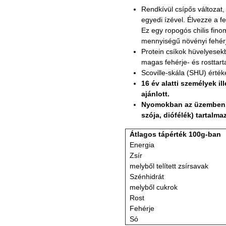
Rendkívül csípős változat, 
egyedi ízével. Élvezze a fe
Ez egy ropogós chilis fin
mennyiségű növényi fehérjé
Protein csíkok hüvelyesekb
magas fehérje- és rosttarta
Scoville-skála (SHU) érté
16 év alatti személyek i
ajánlott.
Nyomokban az üzemben fe
szója, diófélék) tartalma
Átlagos tápérték 100g-ban
Energia
Zsír
melyből telített zsírsavak
Szénhidrát
melyből cukrok
Rost
Fehérje
Só