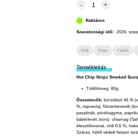
-
+
Raktáron
Szavatossági idő:
2026. szep
Chili
Chips
Csípős
Termékleírás
Hot Chip Stripz Smoked Scorp
Töltőtömeg: 80g
Összetevők:
borsóliszt 46 % (
%, repceolaj, fűszerkeverék (
pasztinák, póréhagyma, paprika
babérlevél, bors), chiamag (Salv
élesztőkivonat, chili 0,6 %, haba
Száraz, hőtől védett helyen tar