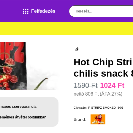
Felfedezés
Hot Chip Str
chilis snack
1590 Ft
1024 Ft
nettó
806 Ft
(ÁFA 27%)
 napos cseregarancia
Cikkszám:
P-STRIPZ-SMOKED- 80G
emélyes átvétel boltunkban
Brand: