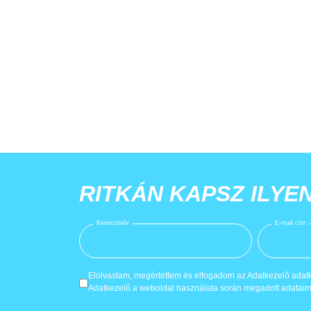
RITKÁN KAPSZ ILYE
Keresztnév
E-mail cím
Elolvastam, megértettem és elfogadom az Adatkezelő adatke
Adatkezelő a weboldal használata során megadott adataima