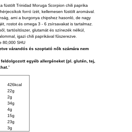
a füstölt Trinidad Moruga Scorpion chili paprika
hérjecsíkok forró ízét, kellemesen füstölt aromával.
omság, ami a burgonya chipshez hasonló, de nagy
t, rostot és omega 3 - 6 zsírsavakat is tartalmaz.
ől, tartósítószer, glutamát és színezék nélkül,
lommal, igazi chili paprikával fűszerezve.
ke 80,000 SHU
lletve várandós és szoptató nők számára nem
ldolgozott egyéb allergéneket (pl. glutén, tej,
zhat.
"
426kcal
22g
2g
34g
4g
15g
23g
3g