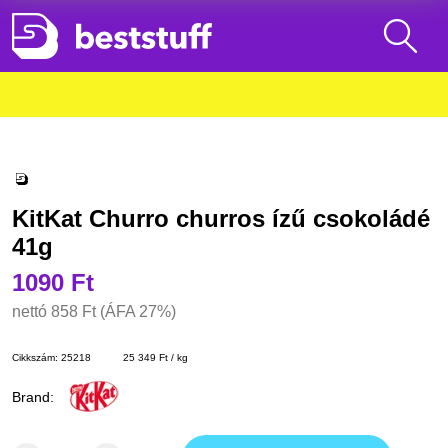
KitKat Churro churros ízű csokoládé
41g
1090 Ft
nettó
858 Ft
(ÁFA 27%)
Cikkszám:
25218
25 349 Ft / kg
Brand: