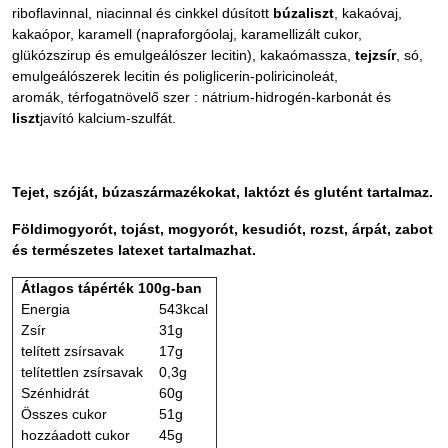
riboflavinnal, niacinnal és cinkkel dúsított
búzaliszt
, kakaóvaj,
kakaópor, karamell (napraforgóolaj, karamellizált cukor,
glükózszirup és emulgeálószer lecitin), kakaómassza,
tejzsír
, só,
emulgeálószerek lecitin és poliglicerin-poliricinoleát,
aromák, térfogatnövelő szer : nátrium-hidrogén-karbonát és
liszt
javító kalcium-szulfát.
Tejet, szóját, búzaszármazékokat, laktózt és glutént tartalmaz.
Földimogyorót, tojást, mogyorót, kesudiót, rozst, árpát, zabot
és természetes latexet tartalmazhat.
Átlagos tápérték 100g-ban
Energia
543kcal
Zsír
31g
telített zsírsavak
17g
telítettlen zsírsavak
0,3g
Szénhidrát
60g
Összes cukor
51g
hozzáadott cukor
45g