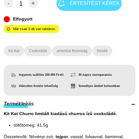
-
+
ÉRTESÍTÉST KÉREK
Elfogyott
Már csak
0
db van raktáron.
Kit-Kat
Csokoládé
amerikai finomság
Nestlé
Ingyenes szállítás 250.000 Ft-tól
30 napos cseregarancia
Utánvétes fizetési lehetőség
Személyes átvétel boltunkban
Termékleírás
Kit Kat Churro limitált kiadású churros ízű csokoládé.
töltőtömeg: 41,5g
Összetevők: Növényi zsír,
tejpor
, vassal, folsavval, tiaminnal,