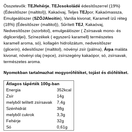
Összetevők:
TEJfehérje
,
TEJcsokoládé
édesítőszerrel (19%)
(Édesítőszer (maltitol)), Kakaóvaj, Teljes
TEJ
por, Kakaómassza,
Emulgeálószer (
SZÓJAlecitin
), Vanilia kivonat, Karamell ízű réteg
(18%) (Édesítőszer (maltitol)), Sűrített
TEJ
, Kakaóvaj,
Nedvesítőszer (szorbitol), emulgeálószer ( Zsírsavak mono- és
digliceridjei), Színezékek ( egyszerű karamell) természetes
karamell aroma, só), kollagén hidrolizátum, nedvesítőszer
(glicerin), édesítőszer (maltitol), növényi zsír (pálma),
Árpa
maláta
kivonat, növényi olaj (repce), zsírszegény kakaópor, só, zsírsavak,
természetes aroma.
Nyomokban tartalmazhat mogyoróféléket, tojást és dióféléket.
Átlagos tápérték 100g-ban
Energia
352kcal
Zsír
14g
melyből telített zsírsavak
7,4g
Szénhidrát
38g
melyből cukrok
3,3g
Fehérje
32g
Só
0,61g