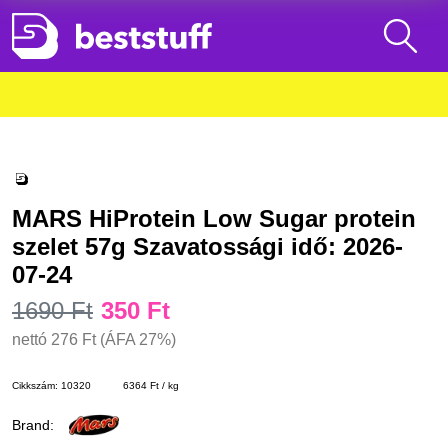
MARS HiProtein Low Sugar protein
szelet 57g Szavatossági idő: 2026-
07-24
1690 Ft
350 Ft
nettó
276 Ft
(ÁFA 27%)
Cikkszám:
10320
6364 Ft / kg
Brand: