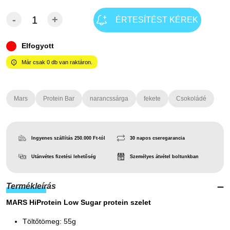
-
+
ÉRTESÍTÉST KÉREK
Elfogyott
Már csak
0
db van raktáron.
Mars
Protein Bar
narancssárga
fekete
Csokoládé
Ingyenes szállítás 250.000 Ft-tól
30 napos cseregarancia
Utánvétes fizetési lehetőség
Személyes átvétel boltunkban
Termékleírás
MARS HiProtein Low Sugar protein szelet
Töltőtömeg: 55g