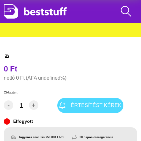
0 Ft
nettó
0 Ft
(ÁFA undefined%)
Cikkszám:
-
+
ÉRTESÍTÉST KÉREK
Elfogyott
Ingyenes szállítás 250.000 Ft-tól
30 napos cseregarancia