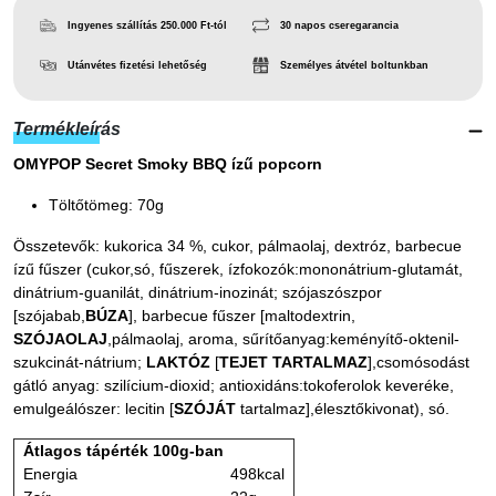
Ingyenes szállítás 250.000 Ft-tól
30 napos cseregarancia
Utánvétes fizetési lehetőség
Személyes átvétel boltunkban
Termékleírás
OMYPOP Secret Smoky BBQ ízű popcorn
Töltőtömeg: 70g
Összetevők:
kukorica 34 %, cukor, pálmaolaj, dextróz, barbecue
ízű fűszer (cukor,só, fűszerek, ízfokozók:mononátrium-glutamát,
dinátrium-guanilát, dinátrium-inozinát; szójaszószpor
[szójabab,
BÚZA
], barbecue fűszer [maltodextrin,
SZÓJAOLAJ
,pálmaolaj, aroma, sűrítőanyag:keményítő-oktenil-
szukcinát-nátrium;
LAKTÓZ
[
TEJET TARTALMAZ
],csomósodást
gátló anyag: szilícium-dioxid; antioxidáns:tokoferolok keveréke,
emulgeálószer: lecitin [
SZÓJÁT
tartalmaz],élesztőkivonat), só.
Átlagos tápérték 100g-ban
Energia
498kcal