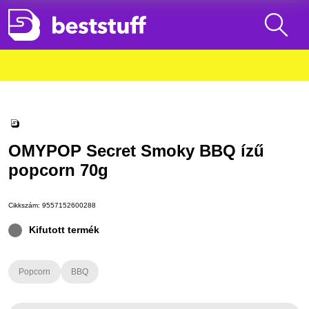
OMYPOP Secret Smoky BBQ ízű
popcorn 70g
Cikkszám:
9557152600288
Kifutott termék
Popcorn
BBQ