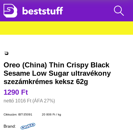
Oreo (China) Thin Crispy Black
Sesame Low Sugar ultravékony
szezámkrémes keksz 62g
1290 Ft
nettó
1016 Ft
(ÁFA 27%)
Cikkszám:
IBT-35091
20 806 Ft / kg
Brand: