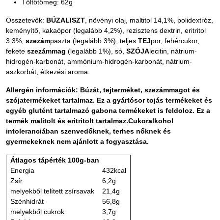
Töltőtömeg: 62g
Összetevők:
BÚZALISZT
, növényi olaj, maltitol 14,1%, polidextróz,
keményítő, kakaópor (legalább 4,2%), rezisztens dextrin, eritritol
3,3%,
szezám
paszta (legalább 3%), teljes
TEJ
por, fehércukor,
fekete
szezámmag
(legalább 1%), só,
SZÓJA
lecitin, nátrium-
hidrogén-karbonát, ammónium-hidrogén-karbonát, nátrium-
aszkorbát, étkezési aroma.
Allergén információk: Búzát, tejterméket, szezámmagot és
szójatermékeket tartalmaz. Ez a gyártósor tojás termékeket és
egyéb glutént tartalmazó gabona termékeket is feldoloz. Ez a
termék malitolt és eritritolt tartalmaz.Cukoralkohol
intoleranciában szenvedőknek, terhes nőknek és
gyermekeknek nem ajánlott a fogyasztása.
Átlagos tápérték 100g-ban
Energia
432kcal
Zsír
6,2g
melyekből telített zsírsavak
21,4g
Szénhidrát
56,8g
melyekből cukrok
3,7g