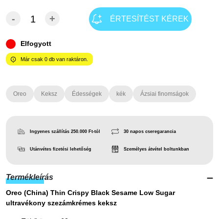
-
+
ÉRTESÍTÉST KÉREK
Elfogyott
Már csak
0
db van raktáron.
Oreo
Keksz
Édességek
kék
Ázsiai finomságok
Ingyenes szállítás 250.000 Ft-tól
30 napos cseregarancia
Utánvétes fizetési lehetőség
Személyes átvétel boltunkban
Termékleírás
Oreo (China) Thin Crispy Black Sesame Low Sugar
ultravékony szezámkrémes keksz