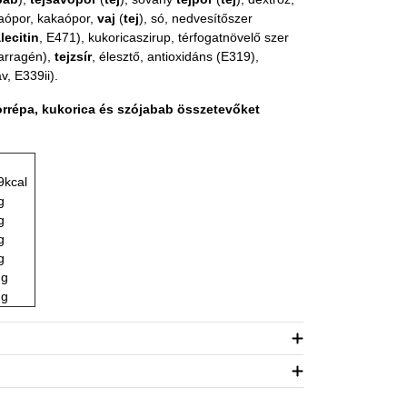
aópor, kakaópor,
vaj
(
tej
), só, nedvesítőszer
lecitin
, E471), kukoricaszirup, térfogatnövelő szer
karragén),
tejzsír
, élesztő, antioxidáns (E319),
, E339ii).
orrépa, kukorica és szójabab összetevőket
9kcal
g
g
g
g
7g
2g