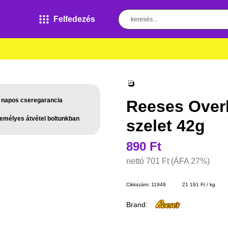
Felfedezés
 napos cseregarancia
Reeses Over
emélyes átvétel boltunkban
szelet 42g
890 Ft
nettó
701 Ft
(ÁFA 27%)
Cikkszám:
11948
21 191 Ft / kg
Brand: