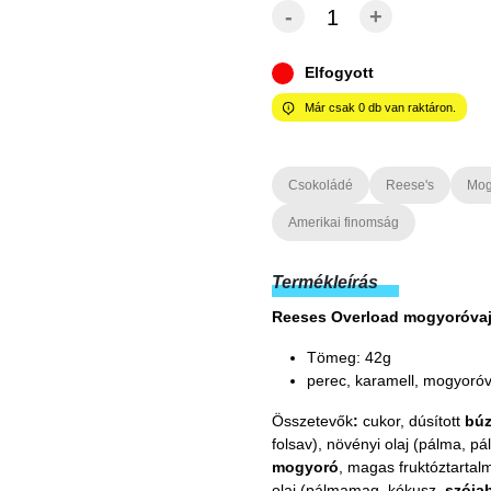
-
+
Elfogyott
Már csak
0
db van raktáron.
Csokoládé
Reese's
Mog
Amerikai finomság
Termékleírás
Reeses Overload mogyoróvaja
Tömeg: 42g
perec, karamell, mogyoróv
Összetevők
:
cukor, dúsított
búz
folsav), növényi olaj (pálma, p
mogyoró
, magas fruktóztartal
olaj (pálmamag, kókusz,
szója