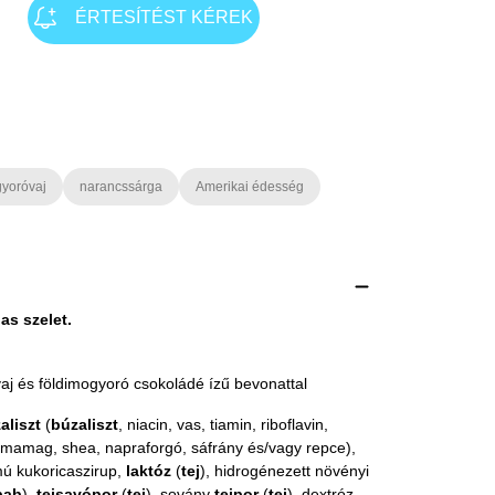
ÉRTESÍTÉST KÉREK
yoróvaj
narancssárga
Amerikai édesség
s szelet.
aj és földimogyoró csokoládé ízű bevonattal
aliszt
(
búzaliszt
, niacin, vas, tiamin, riboflavin,
álmamag, shea, napraforgó, sáfrány és/vagy repce),
mú kukoricaszirup,
laktóz
(
tej
), hidrogénezett növényi
bab
),
tejsavópor
(
tej
), sovány
tejpor
(
tej
), dextróz,