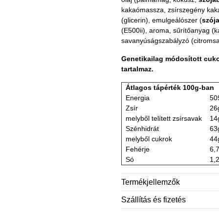
kakaómassza, zsírszegény kak
(glicerin), emulgeálószer (
szója
(E500ii), aroma, sűrítőanyag (
savanyúságszabályzó (citromsav
Genetikailag módosított cuk
tartalmaz.
Átlagos tápérték 100g-ban
Energia
50
Zsír
26
melyből telített zsírsavak
14
Szénhidrát
63
melyből cukrok
44
Fehérje
6,
Só
1,
Termékjellemzők
Szállítás és fizetés