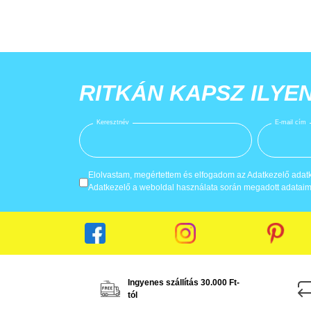
RITKÁN KAPSZ ILYE
Keresztnév
E-mail cím
Elolvastam, megértettem és elfogadom az Adatkezelő adatke
Adatkezelő a weboldal használata során megadott adataima
Ingyenes szállítás 30.000 Ft-
tól