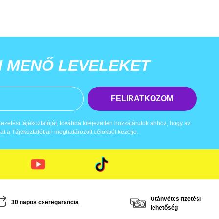
N MENŐ LEVELEKET
FELIRATKOZOM
zelési tájékoztatóját, továbbá kifejezetten hozzájárulok ahhoz, hogy az
t a Tájékoztatóban meghatározott célokból kezelje.
Utánvétes fizetési
30 napos cseregarancia
lehetőség