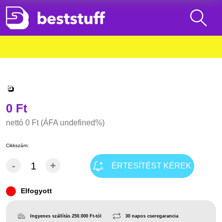
0 Ft
nettó
0 Ft
(ÁFA undefined%)
Cikkszám:
-
+
ÉRTESÍTÉST KÉREK
Elfogyott
Ingyenes szállítás 250.000 Ft-tól
30 napos cseregarancia