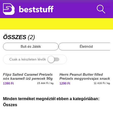
ÖSSZES
(
2
)
Buli és Játék
Életmód
Csak a készleten lévők
Elfogyott, iratkozz fel!
Elfogyott, iratkozz fel!
Flipz Salted Caramel Pretzels
Herrs Peanut Butter filled
sós karamell ízű perecek 90g
Pretzels mogyoróvajas snack
113g
1390 Ft
15 444 Ft / kg
1290 Ft
11 416 Ft / kg
Minden terméket megnéztél ebben a kategóriában:
Összes