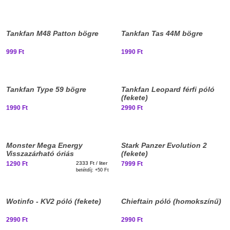
Elfogyott, iratkozz fel!
Elfogyott, iratkozz fel!
Tankfan M48 Patton bögre
Tankfan Tas 44M bögre
999 Ft
1990 Ft
Elfogyott, iratkozz fel!
Elfogyott, iratkozz fel!
Tankfan Type 59 bögre
Tankfan Leopard férfi póló
(fekete)
1990 Ft
2990 Ft
Elég nagy vagy már
ehhez?
Elfogyott, iratkozz fel!
Monster Mega Energy
Stark Panzer Evolution 2
Visszazárható óriás
(fekete)
Energiaital 553ml DRS
1290 Ft
2333 Ft / liter
7999 Ft
betétdíj: +
50 Ft
Elfogyott, iratkozz fel!
Elfogyott, iratkozz fel!
Wotinfo - KV2 póló (fekete)
Chieftain póló (homokszínű)
2990 Ft
2990 Ft