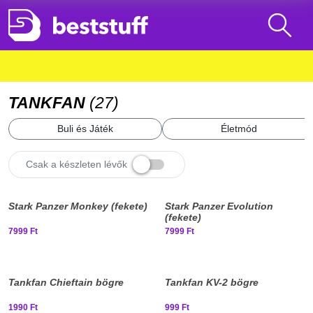
TANKFAN
(
27
)
Buli és Játék
Életmód
Csak a készleten lévők
Elfogyott, iratkozz fel!
Elfogyott, iratkozz fel!
New
New
Stark Panzer Monkey (fekete)
Stark Panzer Evolution
stuff
stuff
(fekete)
7999 Ft
7999 Ft
Elfogyott, iratkozz fel!
Elfogyott, iratkozz fel!
Tankfan Chieftain bögre
Tankfan KV-2 bögre
1990 Ft
999 Ft