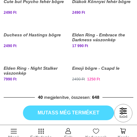
Cute but Psycho fehér bögre
Diákok Könnyei fehér bögre
2490 Ft
2490 Ft
Elfogyott, iratkozz fel!
Duchess of Hastings bögre
Elden Ring - Embrace the
Darkness vászonkép
2490 Ft
17 990 Ft
Elden Ring - Night Stalker
Emoji bögre - Csapd le
vászonkép
7990 Ft
2490 Ft
1250 Ft
40
megjelenítve, összesen:
648
MUTASS MÉG TERMÉKET
Szűrő