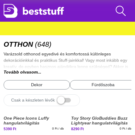
OTTHON
(
648
)
Varázsold otthonod egyedivé és komfortossá különleges
dekorációinkkal és praktikus Stuff-jainkkal! Vagy most inkább egy
kreatív, de egyben hasznos ajándékra lenne szükséged? Akkor is
Tovább olvasom...
jó helyen jársz, hiszen itt rengeteg ötletes cucc közül válogathatsz:
a nem mindennapi hangulatvilágításoktól kezdve, a hasznos
Dekor
Fürdőszoba
konyhai eszközökön át, a DIY szettekig minden is van.
PRAKTIKUS TÁRGYAK. Ajándék ötletek, praktikus tárgyak az
előszobába, nappaliba, konyhába, fürdőbe, kertbe. Az
Csak a készleten lévők
erkélykorlátra szerelhető grill sütőtől a csináld magad óráig
mindenféle dolog megtalálható itt. Válogass kedvedre a humoros
New
New
cuccok, kreatív ajándékok, praktikus tárgyak özönéből!
One Piece Icons Luffy
Toy Story GloBuddies Buzz
stuff
stuff
hangulatvilágítás
Lightyear hangulatvilágítás
5390 Ft
0 Ft / db
8290 Ft
0 Ft / db