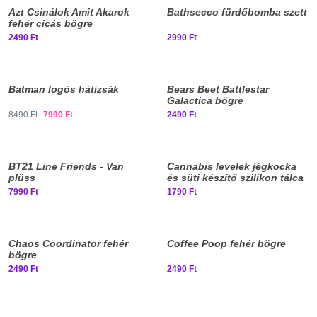
Azt Csinálok Amit Akarok
Bathsecco fürdőbomba szett
fehér cicás bögre
2490 Ft
2990 Ft
Batman logós hátizsák
Bears Beet Battlestar
Galactica bögre
8490 Ft
7990 Ft
2490 Ft
BT21 Line Friends - Van
Cannabis levelek jégkocka
plüss
és süti készítő szilikon tálca
7990 Ft
1790 Ft
Elfogyott, iratkozz fel!
Chaos Coordinator fehér
Coffee Poop fehér bögre
bögre
2490 Ft
2490 Ft
Elfogyott, iratkozz fel!