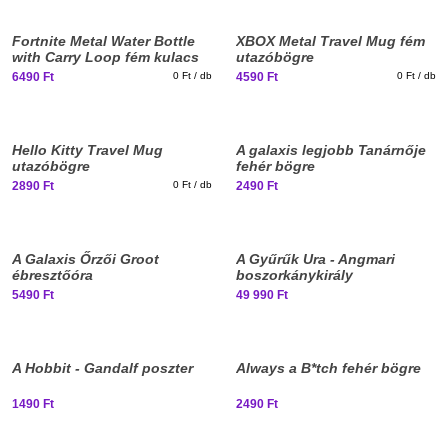
New
New
Fortnite Metal Water Bottle
XBOX Metal Travel Mug fém
stuff
stuff
with Carry Loop fém kulacs
utazóbögre
hordfüllel 500ml
6490 Ft
0 Ft / db
4590 Ft
0 Ft / db
New
Hello Kitty Travel Mug
A galaxis legjobb Tanárnője
stuff
utazóbögre
fehér bögre
2890 Ft
0 Ft / db
2490 Ft
A Galaxis Őrzői Groot
A Gyűrűk Ura - Angmari
ébresztőóra
boszorkánykirály
tömjénfüstölő
5490 Ft
49 990 Ft
A Hobbit - Gandalf poszter
Always a B*tch fehér bögre
1490 Ft
2490 Ft