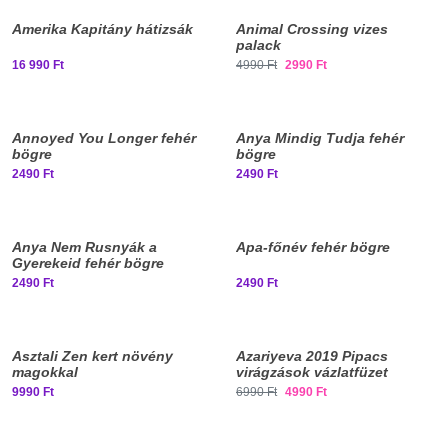
Amerika Kapitány hátizsák
Animal Crossing vizes
palack
16 990 Ft
4990 Ft
2990 Ft
Annoyed You Longer fehér
Anya Mindig Tudja fehér
bögre
bögre
2490 Ft
2490 Ft
Elfogyott, iratkozz fel!
Anya Nem Rusnyák a
Apa-főnév fehér bögre
Gyerekeid fehér bögre
2490 Ft
2490 Ft
Elfogyott, iratkozz fel!
Asztali Zen kert növény
Azariyeva 2019 Pipacs
magokkal
virágzások vázlatfüzet
rajzoláshoz - nagy méretben
9990 Ft
6990 Ft
4990 Ft
Elfogyott, iratkozz fel!