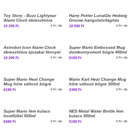
New
New
Toy Story - Buzz Lightyear
Harry Potter LunaGlo Hedwig
stuff
stuff
Alarm Clock ébresztőóra
Gnome hangulatvilágítás
világítással
10 290 Ft
0 Ft / db
18 590 Ft
0 Ft / db
Elfogyott, iratkozz fel!
New
New
Astrobot Icon Alarm Clock
Super Mario Embossed Mug
stuff
stuff
ébresztőóra éjszakai fénnyel
dombornyomott bögre 400ml
10 290 Ft
0 Ft / db
6190 Ft
0 Ft / db
New
New
Super Mario Heat Change
Mario Kart Heat Change Mug
stuff
stuff
Mug hőre változó bögre
hőre változó bögre 300ml
300ml
6190 Ft
0 Ft / db
4390 Ft
0 Ft / db
New
New
Super Mario fém kulacs
NES Metal Water Bottle fém
stuff
stuff
hordfüllel 500ml
kulacs 500ml
6490 Ft
0 Ft / db
5190 Ft
0 Ft / db