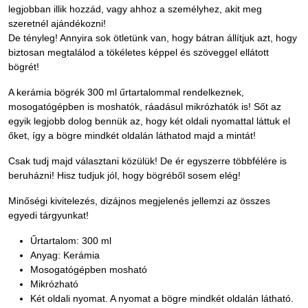
legjobban illik hozzád, vagy ahhoz a személyhez, akit meg
szeretnél ajándékozni!
De tényleg! Annyira sok ötletünk van, hogy bátran állítjuk azt, hogy
biztosan megtalálod a tökéletes képpel és szöveggel ellátott
bögrét!
A kerámia bögrék 300 ml űrtartalommal rendelkeznek,
mosogatógépben is moshatók, ráadásul mikrózhatók is! Sőt az
egyik legjobb dolog bennük az, hogy két oldali nyomattal láttuk el
őket, így a bögre mindkét oldalán láthatod majd a mintát!
Csak tudj majd választani közülük! De ér egyszerre többfélére is
beruházni! Hisz tudjuk jól, hogy bögréből sosem elég!
Minőségi kivitelezés, dizájnos megjelenés jellemzi az összes
egyedi tárgyunkat!
Űrtartalom: 300 ml
Anyag: Kerámia
Mosogatógépben mosható
Mikrózható
Két oldali nyomat. A nyomat a bögre mindkét oldalán látható.