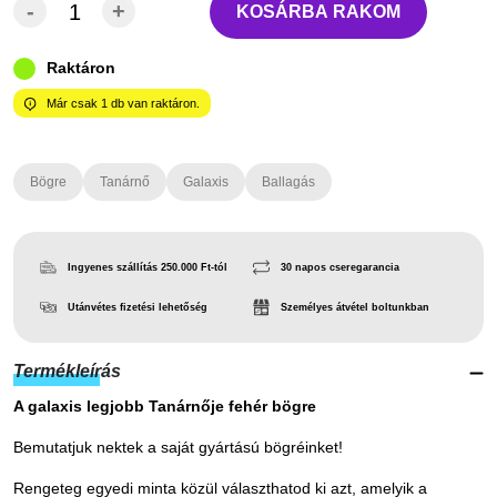
-
+
KOSÁRBA RAKOM
Raktáron
Már csak
1
db van raktáron.
Bögre
Tanárnő
Galaxis
Ballagás
Ingyenes szállítás 250.000 Ft-tól
30 napos cseregarancia
Utánvétes fizetési lehetőség
Személyes átvétel boltunkban
Termékleírás
A galaxis legjobb Tanárnője fehér bögre
Bemutatjuk nektek a saját gyártású bögréinket!
Rengeteg egyedi minta közül választhatod ki azt, amelyik a