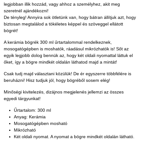
legjobban illik hozzád, vagy ahhoz a személyhez, akit meg
szeretnél ajándékozni!
De tényleg! Annyira sok ötletünk van, hogy bátran állítjuk azt, hogy
biztosan megtalálod a tökéletes képpel és szöveggel ellátott
bögrét!
A kerámia bögrék 300 ml űrtartalommal rendelkeznek,
mosogatógépben is moshatók, ráadásul mikrózhatók is! Sőt az
egyik legjobb dolog bennük az, hogy két oldali nyomattal láttuk el
őket, így a bögre mindkét oldalán láthatod majd a mintát!
Csak tudj majd választani közülük! De ér egyszerre többfélére is
beruházni! Hisz tudjuk jól, hogy bögréből sosem elég!
Minőségi kivitelezés, dizájnos megjelenés jellemzi az összes
egyedi tárgyunkat!
Űrtartalom: 300 ml
Anyag: Kerámia
Mosogatógépben mosható
Mikrózható
Két oldali nyomat. A nyomat a bögre mindkét oldalán látható.