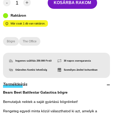
-
+
KOSÁRBA RAKOM
Raktáron
Már csak
1
db van raktáron.
Bögre
The Office
Ingyenes szállítás 250.000 Ft-tól
30 napos cseregarancia
Utánvétes fizetési lehetőség
Személyes átvétel boltunkban
Termékleírás
Bears Beet Battlestar Galactica bögre
Bemutatjuk nektek a saját gyártású bögréinket!
Rengeteg egyedi minta közül választhatod ki azt, amelyik a