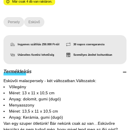
Már csak
4
db van raktáron.
Persely
Esküvő
Ingyenes szállítás 250.000 Ft-tól
30 napos cseregarancia
Utánvétes fizetési lehetőség
Személyes átvétel boltunkban
Termékleírás
Esküvői malacpersely - két változatban.Változatok:
Vőlegény
Méret: 13 x 11 x 10,5 cm
Anyag: dolomit, gumi (dugó)
Menyasszony
Méret: 13,5 x 11 x 10,5 cm
Anyag: Kerámia, gumi (dugó)
Van egy szuper ötletünk! Bár nekünk csak az van…Esküvőre
készülsz és nem tudod még, hogy mivel lepd meg az ifjú párt?