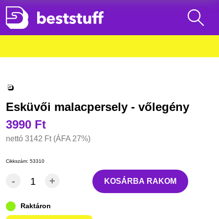
Esküvői malacpersely - vőlegény
3990 Ft
nettó
3142 Ft
(ÁFA 27%)
Cikkszám:
53310
-
+
KOSÁRBA RAKOM
Raktáron