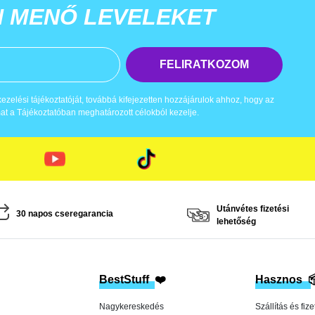
N MENŐ LEVELEKET
FELIRATKOZOM
zelési tájékoztatóját, továbbá kifejezetten hozzájárulok ahhoz, hogy az
t a Tájékoztatóban meghatározott célokból kezelje.
Utánvétes fizetési
30 napos cseregarancia
lehetőség
BestStuff
❤️
Hasznos

Nagykereskedés
Szállítás és fize