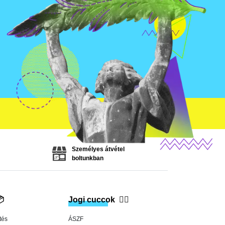
Személyes átvétel
boltunkban

Jogi cuccok
👨‍⚖️
tés
ÁSZF