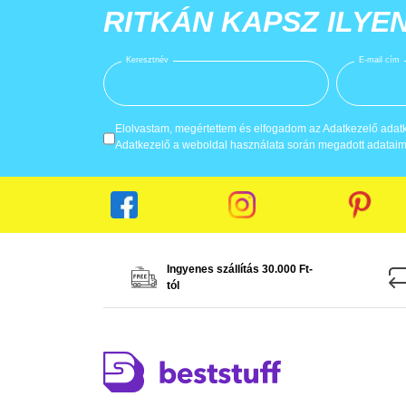
RITKÁN KAPSZ ILYE
Keresztnév
E-mail cím
Elolvastam, megértettem és elfogadom az Adatkezelő adatke
Adatkezelő a weboldal használata során megadott adataima
Ingyenes szállítás 30.000 Ft-
tól