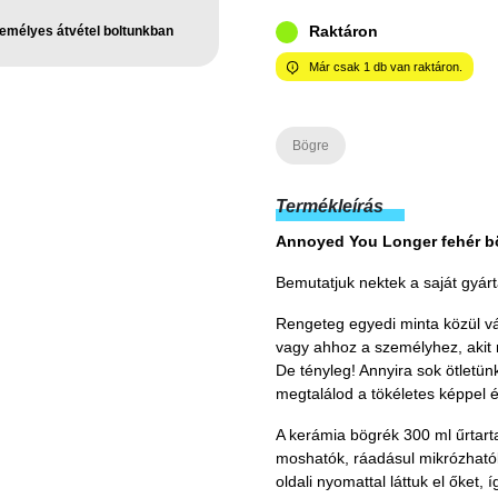
Raktáron
emélyes átvétel boltunkban
Már csak
1
db van raktáron.
Bögre
Termékleírás
Annoyed You Longer fehér b
Bemutatjuk nektek a saját gyár
Rengeteg egyedi minta közül vál
vagy ahhoz a személyhez, akit 
De tényleg! Annyira sok ötletünk
megtalálod a tökéletes képpel é
A kerámia bögrék 300 ml űrtar
moshatók, ráadásul mikrózhatók
oldali nyomattal láttuk el őket,