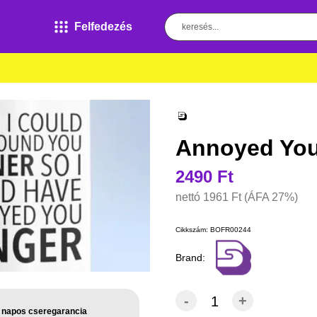
Felfedezés
Annoyed You
2490 Ft
nettó
1961 Ft
(ÁFA 27%)
Cikkszám:
BOFR00244
Brand:
-
+
 napos cseregarancia