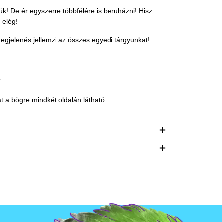
ük! De ér egyszerre többfélére is beruházni! Hisz
 elég!
megjelenés jellemzi az összes egyedi tárgyunkat!
ó
t a bögre mindkét oldalán látható.