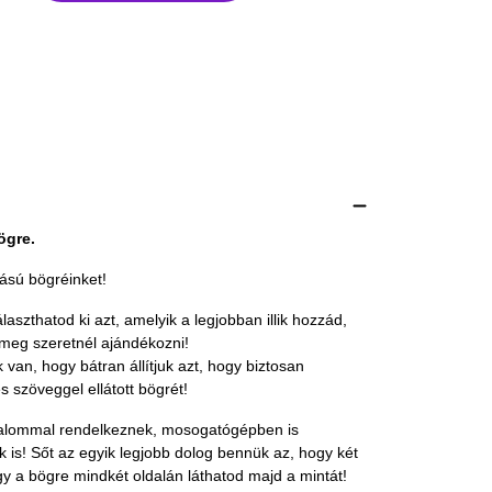
ögre.
tású bögréinket!
aszthatod ki azt, amelyik a legjobban illik hozzád,
meg szeretnél ajándékozni!
 van, hogy bátran állítjuk azt, hogy biztosan
s szöveggel ellátott bögrét!
talommal rendelkeznek, mosogatógépben is
 is! Sőt az egyik legjobb dolog bennük az, hogy két
 így a bögre mindkét oldalán láthatod majd a mintát!