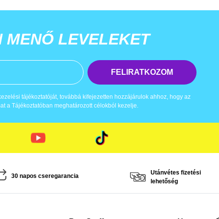
N MENŐ LEVELEKET
FELIRATKOZOM
zelési tájékoztatóját, továbbá kifejezetten hozzájárulok ahhoz, hogy az
t a Tájékoztatóban meghatározott célokból kezelje.
Utánvétes fizetési
30 napos cseregarancia
lehetőség