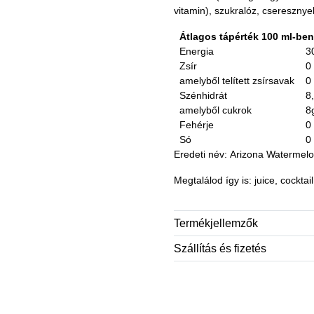
vitamin), szukralóz, csereszny
Átlagos tápérték 100 ml-ben
Energia
3
Zsír
0
amelyből telített zsírsavak
0
Szénhidrát
8
amelyből cukrok
8
Fehérje
0
Só
0
Eredeti név: Arizona Watermelon
Megtalálod így is: juice, cocktai
Termékjellemzők
Szállítás és fizetés