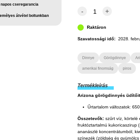
 napos cseregarancia
-
+
emélyes átvétel boltunkban
Raktáron
Szavatossági idő:
2028. febr
Dinnye
Görögdinnye
Ar
amerikai finomság
piros
Termékleírás
Arizona görögdinnyés üdítőit
Űrtartalom változatok: 65
Összetevők:
szűrt víz, körtel
fruktóztartalmú kukoricaszirup 
ananászlé koncentrátumból, kiw
színezék (zöldség és gyümölcs 