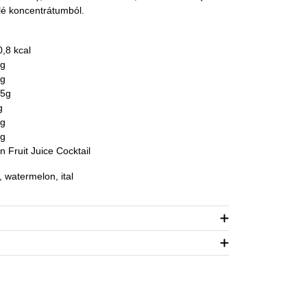
elé koncentrátumból.
0,8 kcal
 g
 g
,5g
g
 g
 g
 Fruit Juice Cocktail
l, watermelon, ital