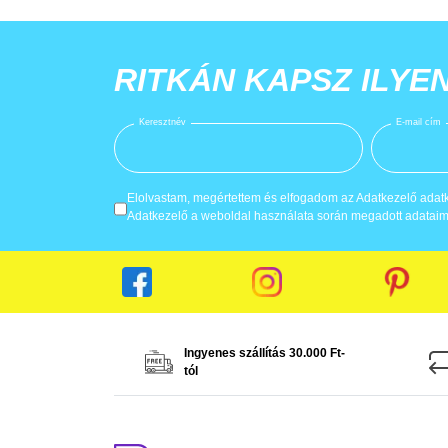
RITKÁN KAPSZ ILYE
Keresztnév
E-mail cím
Elolvastam, megértettem és elfogadom az Adatkezelő adatke
Adatkezelő a weboldal használata során megadott adataima
Ingyenes szállítás 30.000 Ft-
tól