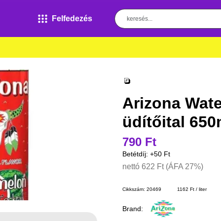
Felfedezés
Arizona Wat
üdítőital 65
790 Ft
Betétdíj: +
50 Ft
nettó
622 Ft
(ÁFA 27%)
Cikkszám:
20469
1162 Ft / liter
Brand: