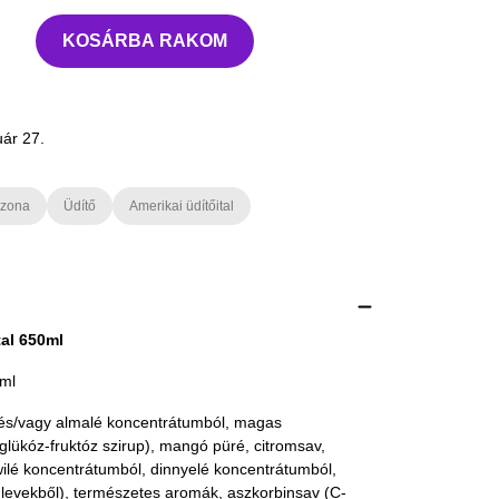
KOSÁRBA RAKOM
uár 27.
izona
Üdítő
Amerikai üdítőital
al 650ml
0ml
é és/vagy almalé koncentrátumból, magas
(glükóz-fruktóz szirup), mangó püré, citromsav,
ilé koncentrátumból, dinnyelé koncentrátumból,
levekből), természetes aromák, aszkorbinsav (C-