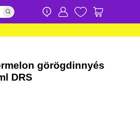
ermelon görögdinnyés
0ml DRS