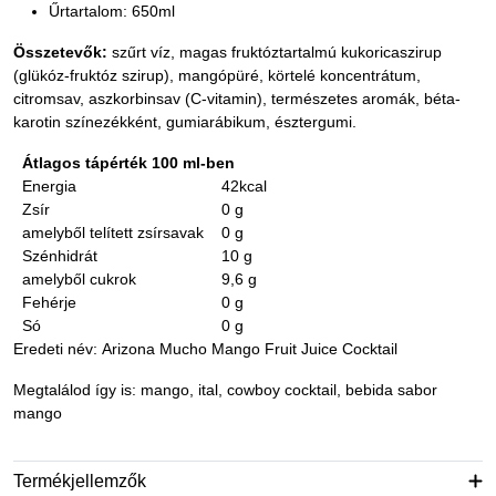
Űrtartalom: 650ml
Összetevők:
szűrt víz, magas fruktóztartalmú kukoricaszirup
(glükóz-fruktóz szirup), mangópüré, körtelé koncentrátum,
citromsav, aszkorbinsav (C-vitamin), természetes aromák, béta-
karotin színezékként, gumiarábikum, észtergumi.
Átlagos tápérték 100 ml-ben
Energia
42kcal
Zsír
0 g
amelyből telített zsírsavak
0 g
Szénhidrát
10 g
amelyből cukrok
9,6 g
Fehérje
0 g
Só
0 g
Eredeti név: Arizona Mucho Mango Fruit Juice Cocktail
Megtalálod így is: mango, ital, cowboy cocktail, bebida sabor
mango
Termékjellemzők