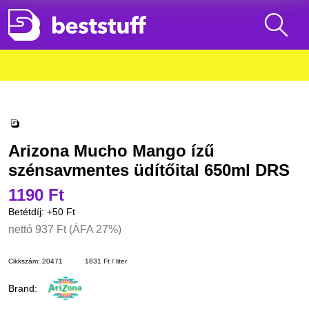
Arizona Mucho Mango ízű
szénsavmentes üdítőital 650ml DRS
1190 Ft
Betétdíj: +
50 Ft
nettó
937 Ft
(ÁFA 27%)
Cikkszám:
20471
1831 Ft / liter
Brand: