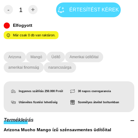
-
+
ÉRTESÍTÉST KÉREK
Elfogyott
Már csak
0
db van raktáron.
Arizona
Mangó
Üdítő
Amerikai üdítőital
amerikai finomság
narancssárga
Ingyenes szállítás 250.000 Ft-tól
30 napos cseregarancia
Utánvétes fizetési lehetőség
Személyes átvétel boltunkban
Termékleírás
Arizona Mucho Mango ízű szénsavmentes üdítőital