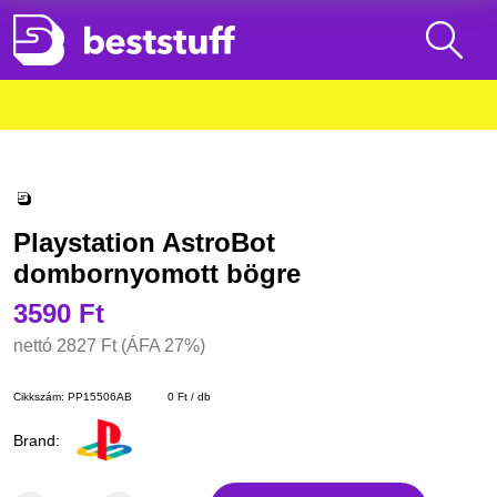
Playstation AstroBot
dombornyomott bögre
3590 Ft
nettó
2827 Ft
(ÁFA 27%)
Cikkszám:
PP15506AB
0 Ft / db
Brand: