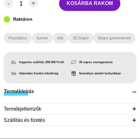
-
+
KOSÁRBA RAKOM
Raktáron
Playstation
Gamer
kék
3D bögre
Bögre gamereknek
Ingyenes szállítás 250.000 Ft-tól
30 napos cseregarancia
Utánvétes fizetési lehetőség
Személyes átvétel boltunkban
Termékleírás
Termékjellemzők
Szállítás és fizetés