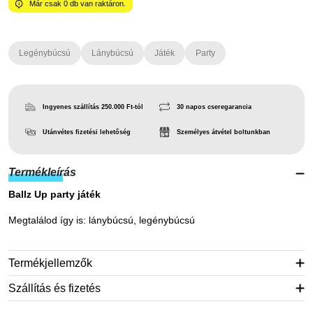
Már csak
0
db van raktáron.
Legénybúcsú
Lánybúcsú
Játék
Party
Ingyenes szállítás 250.000 Ft-tól
30 napos cseregarancia
Utánvétes fizetési lehetőség
Személyes átvétel boltunkban
Termékleírás
Ballz Up party játék
Megtalálod így is: lánybúcsú, legénybúcsú
Termékjellemzők
Szállítás és fizetés