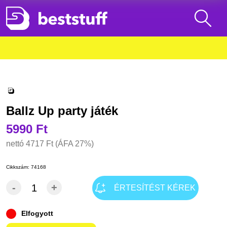
Ballz Up party játék
5990 Ft
nettó
4717 Ft
(ÁFA 27%)
Cikkszám:
74168
-
+
ÉRTESÍTÉST KÉREK
Elfogyott