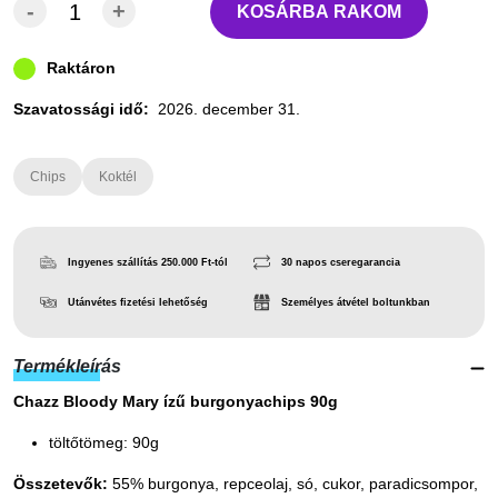
-
+
KOSÁRBA RAKOM
Raktáron
Szavatossági idő:
2026. december 31.
Chips
Koktél
Ingyenes szállítás 250.000 Ft-tól
30 napos cseregarancia
Utánvétes fizetési lehetőség
Személyes átvétel boltunkban
Termékleírás
Chazz Bloody Mary ízű burgonyachips 90g
töltőtömeg: 90g
Összetevők:
55% burgonya, repceolaj, só, cukor, paradicsompor,