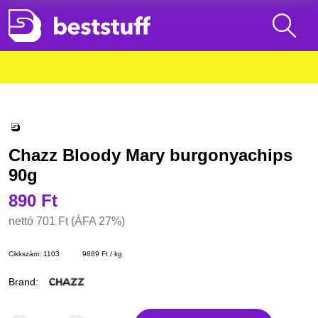
Chazz Bloody Mary burgonyachips
90g
890 Ft
nettó
701 Ft
(ÁFA 27%)
Cikkszám:
1103
9889 Ft / kg
Brand: