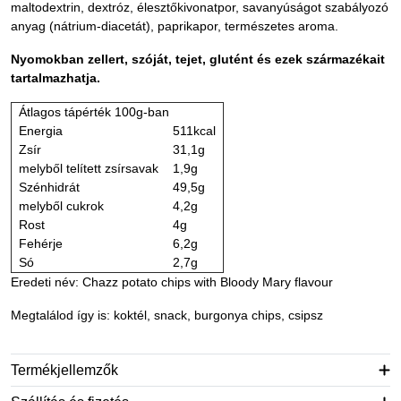
maltodextrin, dextróz, élesztőkivonatpor, savanyúságot szabályozó
anyag (nátrium-diacetát), paprikapor, természetes aroma.
Nyomokban zellert, szóját, tejet, glutént és ezek származékait
tartalmazhatja.
Átlagos tápérték 100g-ban
Energia
511kcal
Zsír
31,1g
melyből telített zsírsavak
1,9g
Szénhidrát
49,5g
melyből cukrok
4,2g
Rost
4g
Fehérje
6,2g
Só
2,7g
Eredeti név: Chazz potato chips with Bloody Mary flavour
Megtalálod így is: koktél, snack, burgonya chips, csipsz
Termékjellemzők