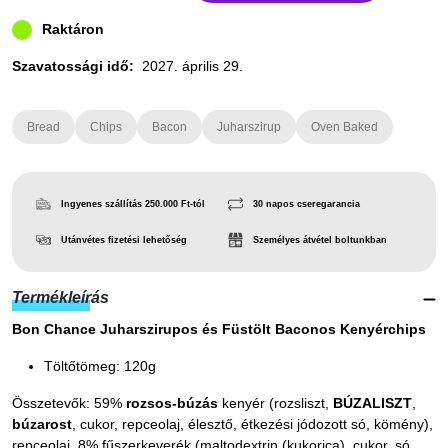
Raktáron
Szavatossági idő:
2027. április 29.
Bread
Chips
Bacon
Juharszirup
Oven Baked
Ingyenes szállítás 250.000 Ft-tól
30 napos cseregarancia
Utánvétes fizetési lehetőség
Személyes átvétel boltunkban
Termékleírás
Bon Chance Juharszirupos és Füstölt Baconos Kenyérchips
Töltőtömeg: 120g
Összetevők: 59%
rozsos-búzás
kenyér (rozsliszt,
BÚZALISZT
,
búzarost
, cukor, repceolaj, élesztő, étkezési jódozott só, kömény),
repceolaj, 8% fűszerkeverék (maltodextrin (kukorica), cukor, só,