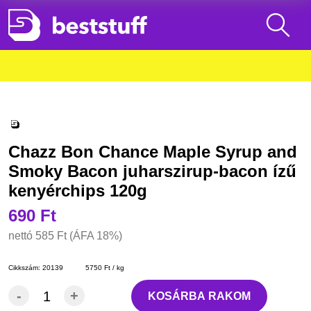
Chazz Bon Chance Maple Syrup and
Smoky Bacon juharszirup-bacon ízű
kenyérchips 120g
690 Ft
nettó
585 Ft
(ÁFA 18%)
Cikkszám:
20139
5750 Ft / kg
-
+
KOSÁRBA RAKOM