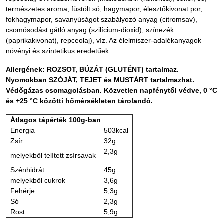
természetes aroma, füstölt só, hagymapor, élesztőkivonat por,
fokhagymapor, savanyúságot szabályozó anyag (citromsav),
csomósodást gátló anyag (szilícium-dioxid), színezék
(paprikakivonat), repceolaj), víz. Az élelmiszer-adalékanyagok
növényi és szintetikus eredetűek.
Allergének: ROZSOT, BÚZÁT (GLUTÉNT) tartalmaz.
Nyomokban SZÓJÁT, TEJET és MUSTÁRT tartalmazhat.
Védőgázas csomagolásban. Közvetlen napfénytől védve, 0 °C
és +25 °C közötti hőmérsékleten tárolandó.
Átlagos tápérték 100g-ban
Energia
503kcal
Zsír
32g
2,3g
melyekből telített zsírsavak
Szénhidrát
45g
melyekből cukrok
3,6g
Fehérje
5,3g
Só
2,3g
Rost
5,9g