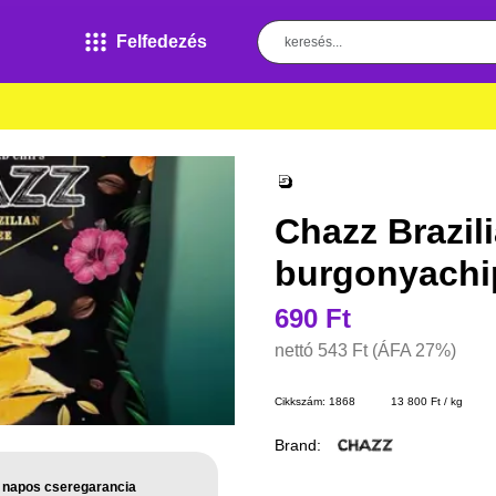
Felfedezés
Chazz Brazil
burgonyachi
690 Ft
nettó
543 Ft
(ÁFA 27%)
Cikkszám:
1868
13 800 Ft / kg
Brand:
 napos cseregarancia