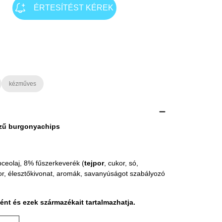
ÉRTESÍTÉST KÉREK
kézműves
ízű burgonyachips
ceolaj, 8% fűszerkeverék (
tejpor
, cukor, só,
or, élesztőkivonat, aromák, savanyúságot szabályozó
ént és ezek származékait tartalmazhatja.