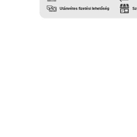
Utánvétes fizetési lehetőség
Sz