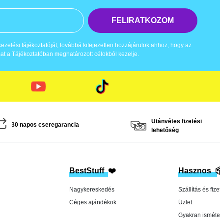
FELIRATKOZOM
zelési tájékoztatóját, továbbá kifejezetten hozzájárulok ahhoz, hogy az
t a Tájékoztatóban meghatározott célokból kezelje.
Utánvétes fizetési
30 napos cseregarancia
lehetőség
BestStuff
❤️
Hasznos

Nagykereskedés
Szállítás és fize
Céges ajándékok
Üzlet
Gyakran isméte