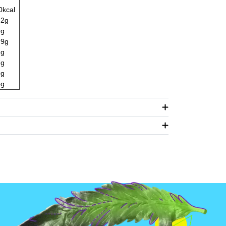
0kcal
,2g
9g
,9g
2g
7g
9g
6g