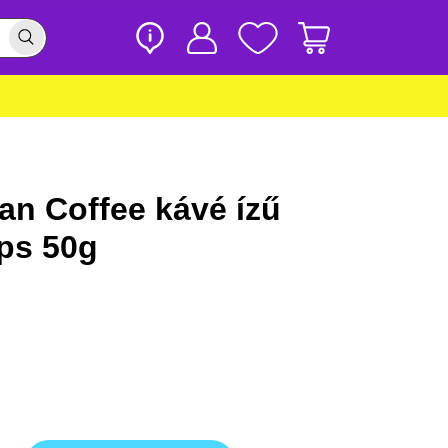
ian Coffee kávé ízű
ps 50g