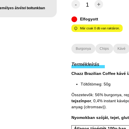
-
+
emélyes átvétel boltunkban
Elfogyott
Már csak
0
db van raktáron.
Burgonya
Chips
Kávé
Termékleírás
Chazz Brazilian Coffee kávé 
Töltőtömeg: 50g
Összetevők: 56% burgonya, rep
tejszínpor
, 0,4% instant kávép
anyag (citromsav)).
Nyomokban szóját, tejet, glut
Átlagos tápérték 100g-ban