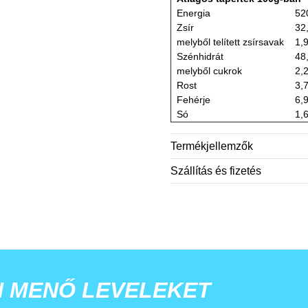
Energia
52
Zsír
32
melyből telített zsírsavak
1,
Szénhidrát
48
melyből cukrok
2,
Rost
3,
Fehérje
6,
Só
1,
Termékjellemzők
Szállítás és fizetés
N MENŐ LEVELEKET