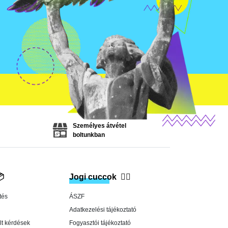
Személyes átvétel
boltunkban

Jogi cuccok
👨‍⚖️
tés
ÁSZF
Adatkezelési tájékoztató
lt kérdések
Fogyasztói tájékoztató