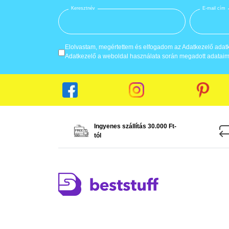
Keresztnév
E-mail cím
Elolvastam, megértettem és elfogadom az Adatkezelő adatke
Adatkezelő a weboldal használata során megadott adataima
Ingyenes szállítás 30.000 Ft-
tól