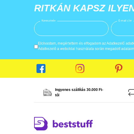
RITKÁN KAPSZ ILYE
Keresztnév
E-mail cím
Elolvastam, megértettem és elfogadom az Adatkezelő adatke
Adatkezelő a weboldal használata során megadott adataima
Ingyenes szállítás 30.000 Ft-
tól