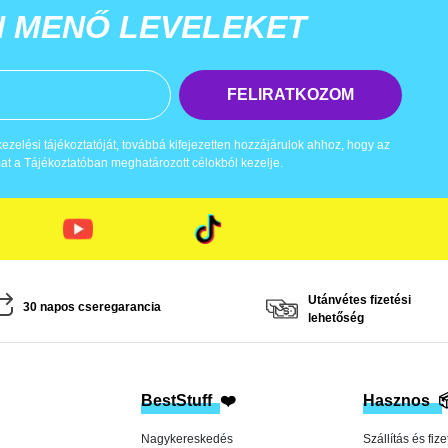
N MENŐ LEVELEKET
FELIRATKOZOM
zelési tájékoztatóját, továbbá kifejezetten hozzájárulok ahhoz, hogy az
t a Tájékoztatóban meghatározott célokból kezelje.
Utánvétes fizetési
30 napos cseregarancia
lehetőség
BestStuff
❤️
Hasznos

Nagykereskedés
Szállítás és fize