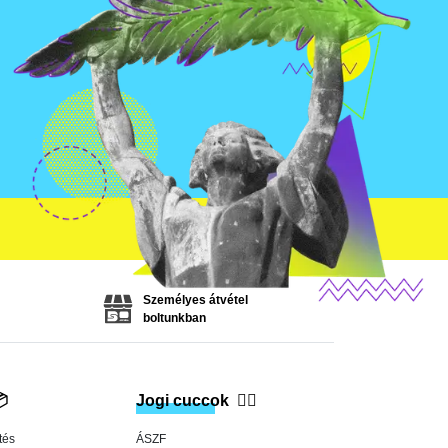
Személyes átvétel
boltunkban

Jogi cuccok
👨‍⚖️
tés
ÁSZF