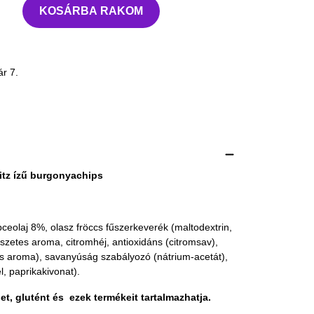
KOSÁRBA RAKOM
ár 7.
ritz ízű burgonyachips
eolaj 8%, olasz fröccs fűszerkeverék (maltodextrin,
észetes aroma, citromhéj, antioxidáns (citromsav),
s aroma), savanyúság szabályozó (nátrium-acetát),
, paprikakivonat).
jet, glutént és ezek termékeit tartalmazhatja.