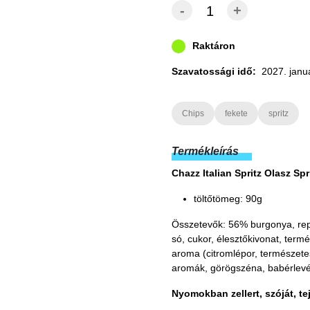
-
+
Raktáron
Szavatossági idő:
2027. janu
Chips
fekete
spritz
Termékleírás
Chazz Italian Spritz Olasz Sp
töltőtömeg: 90g
Összetevők: 56% burgonya, repc
só, cukor, élesztőkivonat, term
aroma (citromlépor, természete
aromák, görögszéna, babérlevél
Nyomokban zellert, szóját, te