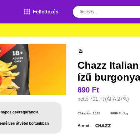
Felfedezés
Chazz Italian
ízű burgony
890 Ft
nettó
701 Ft
(ÁFA 27%)
 napos cseregarancia
Cikkszám:
1448
9889 Ft / kg
emélyes átvétel boltunkban
Brand: