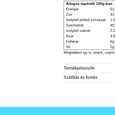
Átlagos tápérték 100g-ban
Energia
51
Zsír
31
melyből telített zsírsavak
1,
Szénhidrát
49
melyből cukrok
2,
Rost
3,
Fehérje
6g
Só
2g
Megtalálod így is: snack, csipsz
Termékjellemzők
Szállítás és fizetés