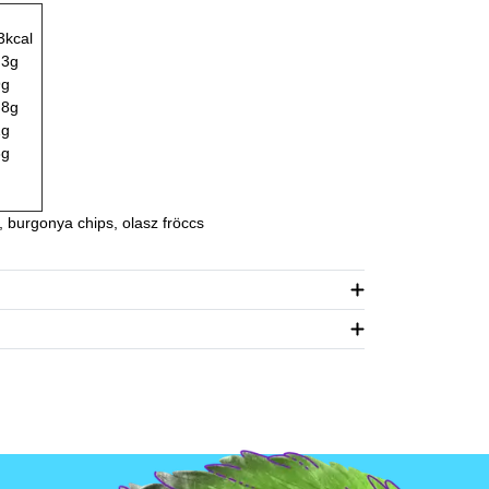
3kcal
,3g
9g
,8g
2g
8g
, burgonya chips, olasz fröccs