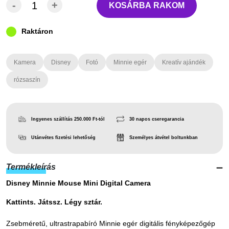
-
+
KOSÁRBA RAKOM
Raktáron
Kamera
Disney
Fotó
Minnie egér
Kreatív ajándék
rózsaszín
Ingyenes szállítás 250.000 Ft-tól
30 napos cseregarancia
Utánvétes fizetési lehetőség
Személyes átvétel boltunkban
Termékleírás
Disney Minnie Mouse Mini Digital Camera
Kattints. Játssz. Légy sztár.
Zsebméretű, ultrastrapabíró Minnie egér digitális fényképezőgép