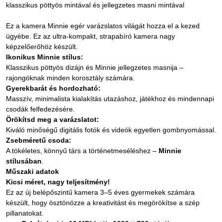
klasszikus pöttyös mintával és jellegzetes masni mintával
Ez a kamera Minnie egér varázslatos világát hozza el a kezed
ügyébe. Ez az ultra-kompakt, strapabíró kamera nagy
képzelőerőhöz készült.
Ikonikus Minnie stílus:
Klasszikus pöttyös dizájn és Minnie jellegzetes masnija –
rajongóknak minden korosztály számára.
Gyerekbarát és hordozható:
Masszív, minimalista kialakítás utazáshoz, játékhoz és mindennapi
csodák felfedezésére.
Örökítsd meg a varázslatot:
Kiváló minőségű digitális fotók és videók egyetlen gombnyomással.
Zsebméretű csoda:
A tökéletes, könnyű társ a történetmeséléshez –
Minnie
stílusában
.
Műszaki adatok
Kicsi méret, nagy teljesítmény!
Ez az új belépőszintű kamera 3–5 éves gyermekek számára
készült, hogy ösztönözze a kreativitást és megörökítse a szép
pillanatokat.