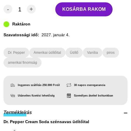
-
+
KOSÁRBA RAKOM
Raktáron
Szavatossági idő:
2027. január 4.
Dr. Pepper
Amerikai üdítőital
Üdítő
Vanília
piros
amerikai finomság
Ingyenes szállítás 250.000 Ft-tól
30 napos cseregarancia
Utánvétes fizetési lehetőség
Személyes átvétel boltunkban
Termékleírás
Dr. Pepper Cream Soda szénsavas üdítőital