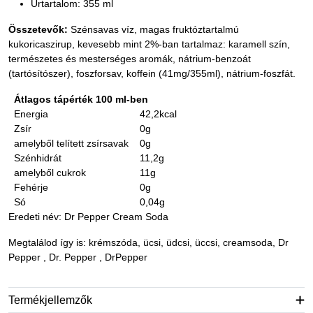
Űrtartalom: 355 ml
Összetevők:
Szénsavas víz, magas fruktóztartalmú
kukoricaszirup, kevesebb mint 2%-ban tartalmaz: karamell szín,
természetes és mesterséges aromák, nátrium-benzoát
(tartósítószer), foszforsav, koffein (41mg/355ml), nátrium-foszfát.
Átlagos tápérték 100 ml-ben
Energia
42,2kcal
Zsír
0g
amelyből telített zsírsavak
0g
Szénhidrát
11,2g
amelyből cukrok
11g
Fehérje
0g
Só
0,04g
Eredeti név: Dr Pepper Cream Soda
Megtalálod így is: krémszóda, ücsi, üdcsi, üccsi, creamsoda, Dr
Pepper , Dr. Pepper , DrPepper
Termékjellemzők