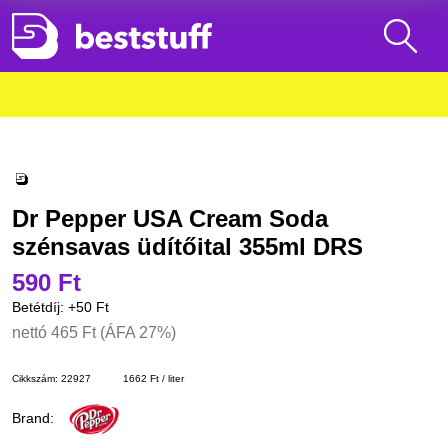
Dr Pepper USA Cream Soda
szénsavas üdítőital 355ml DRS
590 Ft
Betétdíj: +
50 Ft
nettó
465 Ft
(ÁFA 27%)
Cikkszám:
22927
1662 Ft / liter
Brand: