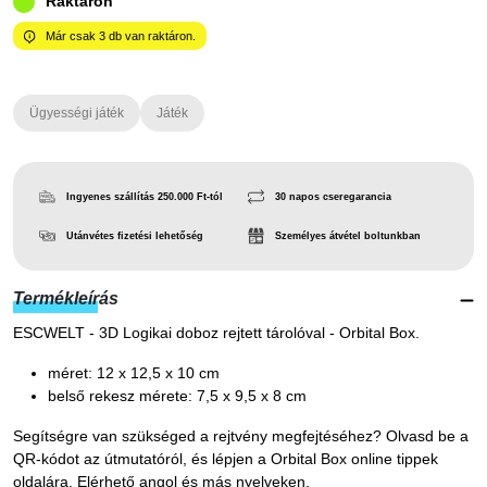
Raktáron
Már csak
3
db van raktáron.
Ügyességi játék
Játék
Ingyenes szállítás 250.000 Ft-tól
30 napos cseregarancia
Utánvétes fizetési lehetőség
Személyes átvétel boltunkban
Termékleírás
ESCWELT - 3D Logikai doboz rejtett tárolóval - Orbital Box.
méret: 12 x 12,5 x 10 cm
belső rekesz mérete: 7,5 x 9,5 x 8 cm
Segítségre van szükséged a rejtvény megfejtéséhez? Olvasd be a
QR-kódot az útmutatóról, és lépjen a Orbital Box online tippek
oldalára. Elérhető angol és más nyelveken.