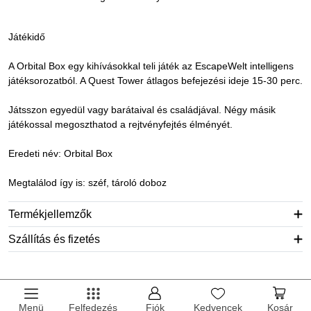
Játékidő
A Orbital Box egy kihívásokkal teli játék az EscapeWelt intelligens
játéksorozatból. A Quest Tower átlagos befejezési ideje 15-30 perc.
Játsszon egyedül vagy barátaival és családjával. Négy másik
játékossal megoszthatod a rejtvényfejtés élményét.
Eredeti név: Orbital Box
Megtalálod így is: széf, tároló doboz
Termékjellemzők
Szállítás és fizetés
Menü
Felfedezés
Fiók
Kedvencek
Kosár