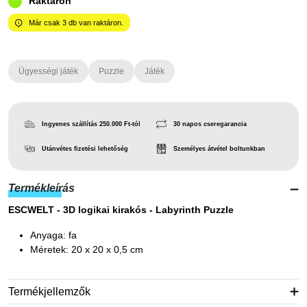
Raktáron
Már csak
3
db van raktáron.
Ügyességi játék
Puzzle
Játék
Ingyenes szállítás 250.000 Ft-tól
30 napos cseregarancia
Utánvétes fizetési lehetőség
Személyes átvétel boltunkban
Termékleírás
ESCWELT - 3D logikai kirakós - Labyrinth Puzzle
Anyaga: fa
Méretek: 20 x 20 x 0,5 cm
Termékjellemzők