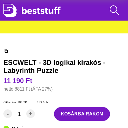
ESCWELT - 3D logikai kirakós -
Labyrinth Puzzle
11 190 Ft
nettó
8811 Ft
(ÁFA 27%)
Cikkszám:
198331
0 Ft / db
-
+
KOSÁRBA RAKOM