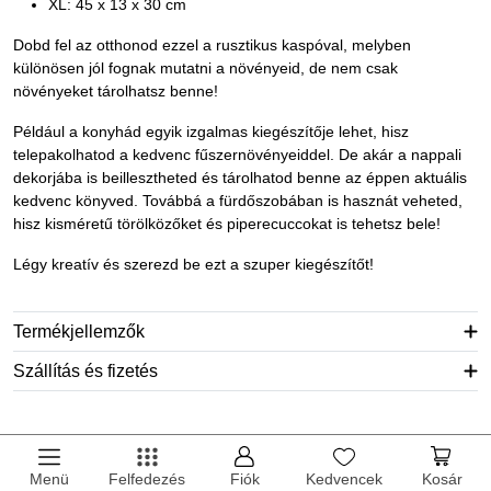
XL: 45 x 13 x 30 cm
Dobd fel az otthonod ezzel a rusztikus kaspóval, melyben
különösen jól fognak mutatni a növényeid, de nem csak
növényeket tárolhatsz benne!
Például a konyhád egyik izgalmas kiegészítője lehet, hisz
telepakolhatod a kedvenc fűszernövényeiddel. De akár a nappali
dekorjába is beillesztheted és tárolhatod benne az éppen aktuális
kedvenc könyved. Továbbá a fürdőszobában is hasznát veheted,
hisz kisméretű törölközőket és piperecuccokat is tehetsz bele!
Légy kreatív és szerezd be ezt a szuper kiegészítőt!
Termékjellemzők
Szállítás és fizetés
Menü
Felfedezés
Fiók
Kedvencek
Kosár