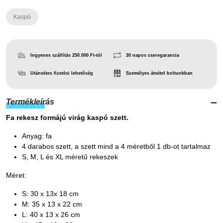
Kaspó
Ingyenes szállítás 250.000 Ft-tól
30 napos cseregarancia
Utánvétes fizetési lehetőség
Személyes átvétel boltunkban
Termékleírás
Fa rekesz formájú virág kaspó szett.
Anyag: fa
4 darabos szett, a szett mind a 4 méretből 1 db-ot tartalmaz
S, M, L és XL méretű rekeszek
Méret:
S: 30 x 13x 18 cm
M: 35 x 13 x 22 cm
L: 40 x 13 x 26 cm