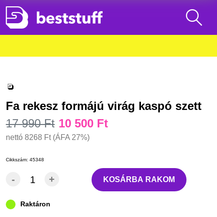
Fa rekesz formájú virág kaspó szett
17 990 Ft
10 500 Ft
nettó
8268 Ft
(ÁFA 27%)
Cikkszám:
45348
-
+
KOSÁRBA RAKOM
Raktáron