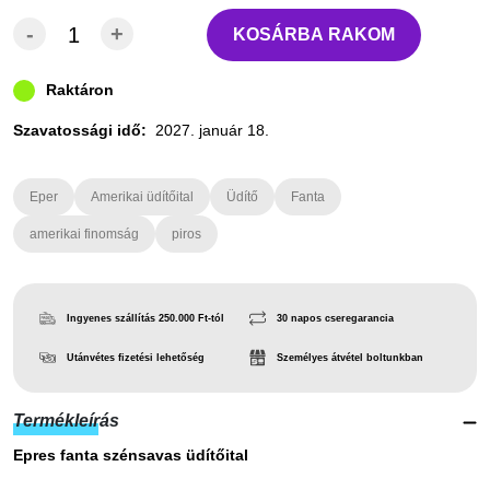
-
+
KOSÁRBA RAKOM
Raktáron
Szavatossági idő:
2027. január 18.
Eper
Amerikai üdítőital
Üdítő
Fanta
amerikai finomság
piros
Ingyenes szállítás 250.000 Ft-tól
30 napos cseregarancia
Utánvétes fizetési lehetőség
Személyes átvétel boltunkban
Termékleírás
Epres fanta szénsavas üdítőital