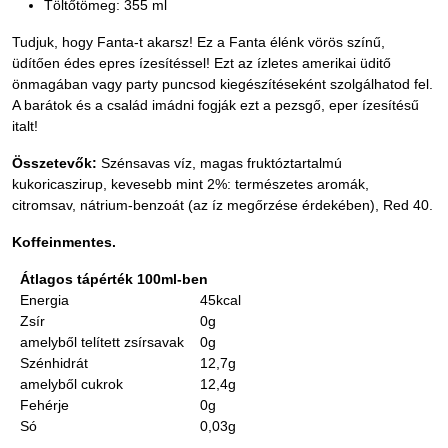
Töltőtömeg: 355 ml
Tudjuk, hogy Fanta-t akarsz! Ez a Fanta élénk vörös színű,
üdítően édes epres ízesítéssel! Ezt az ízletes amerikai üditő
önmagában vagy party puncsod kiegészítéseként szolgálhatod fel.
A barátok és a család imádni fogják ezt a pezsgő, eper ízesítésű
italt!
Összetevők:
Szénsavas víz, magas fruktóztartalmú
kukoricaszirup, kevesebb mint 2%: természetes aromák,
citromsav, nátrium-benzoát (az íz megőrzése érdekében), Red 40.
Koffeinmentes.
Átlagos tápérték 100ml-ben
Energia
45kcal
Zsír
0g
amelyből telített zsírsavak
0g
Szénhidrát
12,7g
amelyből cukrok
12,4g
Fehérje
0g
Só
0,03g