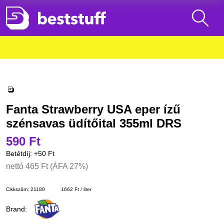
Fanta Strawberry USA eper ízű
szénsavas üdítőital 355ml DRS
590 Ft
Betétdíj: +
50 Ft
nettó
465 Ft
(ÁFA 27%)
Cikkszám:
21180
1662 Ft / liter
Brand: