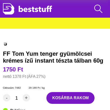
FF Tom Yum tenger gyümölcsei
krémes ízű instant tészta tálban 60g
1750 Ft
nettó
1378 Ft
(ÁFA 27%)
Cikkszám:
7482
29 166 Ft / kg
-
+
KOSÁRBA RAKOM