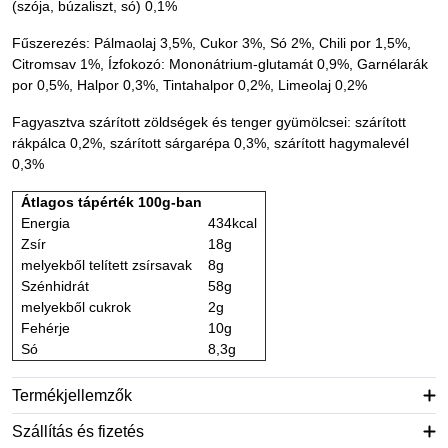
(szója, búzaliszt, só) 0,1%
Fűszerezés: Pálmaolaj 3,5%, Cukor 3%, Só 2%, Chili por 1,5%,
Citromsav 1%, Ízfokozó: Mononátrium-glutamát 0,9%, Garnélarák
por 0,5%, Halpor 0,3%, Tintahalpor 0,2%, Limeolaj 0,2%
Fagyasztva szárított zöldségek és tenger gyümölcsei: szárított
rákpálca 0,2%, szárított sárgarépa 0,3%, szárított hagymalevél
0,3%
Átlagos tápérték 100g-ban
Energia
434kcal
Zsír
18g
melyekből telített zsírsavak
8g
Szénhidrát
58g
melyekből cukrok
2g
Fehérje
10g
Só
8,3g
Termékjellemzők
Szállítás és fizetés