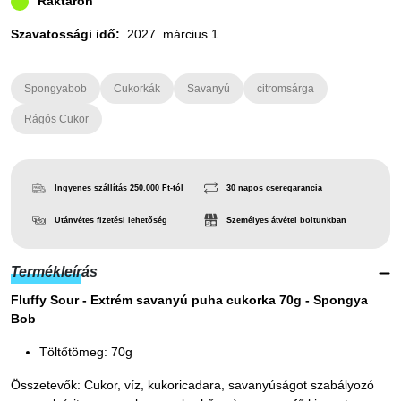
Raktáron
Szavatossági idő:
2027. március 1.
Spongyabob
Cukorkák
Savanyú
citromsárga
Rágós Cukor
Ingyenes szállítás 250.000 Ft-tól
30 napos cseregarancia
Utánvétes fizetési lehetőség
Személyes átvétel boltunkban
Termékleírás
Fluffy Sour - Extrém savanyú puha cukorka 70g - Spongya
Bob
Töltőtömeg: 70g
Összetevők: Cukor, víz, kukoricadara, savanyúságot szabályozó