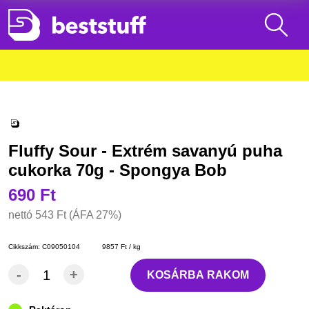
Fluffy Sour - Extrém savanyú puha
cukorka 70g - Spongya Bob
690 Ft
nettó
543 Ft
(ÁFA 27%)
Cikkszám:
C09050104
9857 Ft / kg
-
+
KOSÁRBA RAKOM