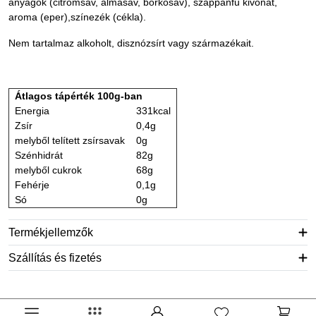
anyagok (citromsav, almasav, borkősav), szappanfű kivonat,
aroma (eper),színezék (cékla).
Nem tartalmaz alkoholt, disznózsírt vagy származékait.
Átlagos tápérték 100g-ban
Energia
331kcal
Zsír
0,4g
melyből telített zsírsavak
0g
Szénhidrát
82g
melyből cukrok
68g
Fehérje
0,1g
Só
0g
Termékjellemzők
Szállítás és fizetés