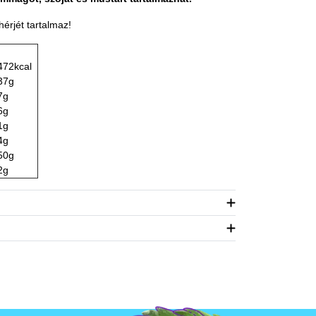
hérjét tartalmaz!
472kcal
37g
7g
6g
1g
4g
50g
2g