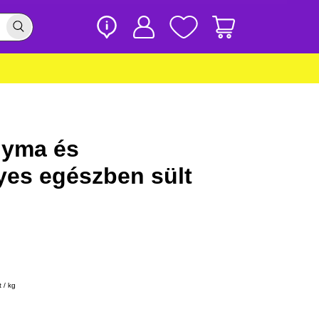
gyma és
es egészben sült
 / kg