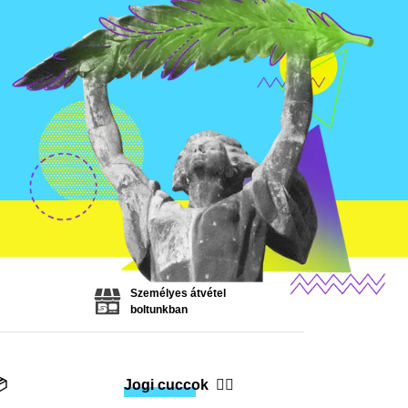
Személyes átvétel
boltunkban

Jogi cuccok
👨‍⚖️