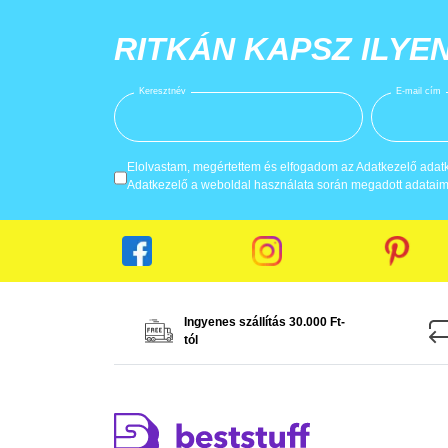
RITKÁN KAPSZ ILYE
Keresztnév
E-mail cím
Elolvastam, megértettem és elfogadom az Adatkezelő adatke
Adatkezelő a weboldal használata során megadott adataima
Ingyenes szállítás 30.000 Ft-
tól