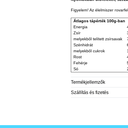
Figyelem! Az élelmiszer rovarfe
Átlagos tápérték 100g-ban
Energia
Zsír
melyekből telített zsírsavak
Szénhidrát
melyekből cukrok
Rost
Fehérje
Só
Termékjellemzők
Szállítás és fizetés