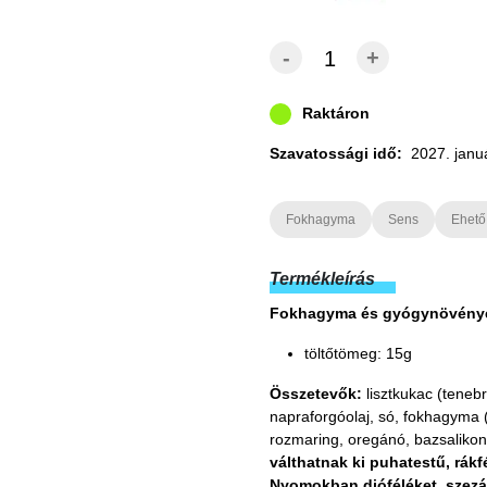
-
+
Raktáron
Szavatossági idő:
2027. janu
Fokhagyma
Sens
Ehető
Termékleírás
Fokhagyma és gyógynövénye
töltőtömeg: 15g
Összetevők:
lisztkukac (tenebr
napraforgóolaj, só, fokhagyma
rozmaring, oregánó, bazsalikon
válthatnak ki puhatestű, rák
Nyomokban dióféléket, szezá