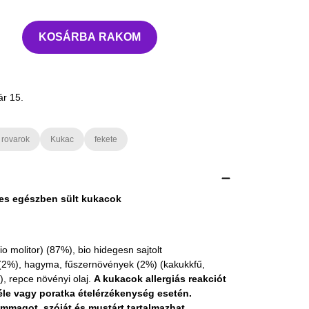
KOSÁRBA RAKOM
ár 15.
 rovarok
Kukac
fekete
s egészben sült kukacok
io molitor) (87%), bio hidegesn sajtolt
 (2%), hagyma, fűszernövények (2%) (kakukkfű,
), repce növényi olaj.
A kukacok allergiás reakciót
féle vagy poratka ételérzékenység esetén.
mmagot, szóját és mustárt tartalmazhat.