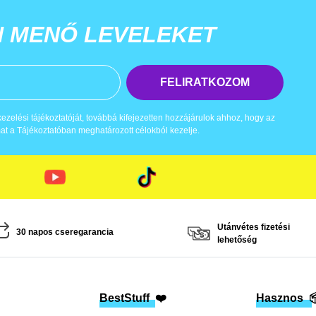
N MENŐ LEVELEKET
FELIRATKOZOM
zelési tájékoztatóját, továbbá kifejezetten hozzájárulok ahhoz, hogy az
t a Tájékoztatóban meghatározott célokból kezelje.
Utánvétes fizetési
30 napos cseregarancia
lehetőség
BestStuff
❤️
Hasznos
