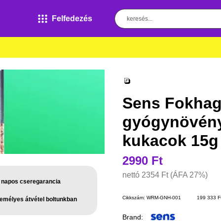
Felfedezés
Sens Fokha
gyógynövény
kukacok 15g
2990 Ft
nettó
2354 Ft
(ÁFA 27%)
 napos cseregarancia
Cikkszám:
WRM-GNH-001
199 333 Ft
emélyes átvétel boltunkban
Brand: