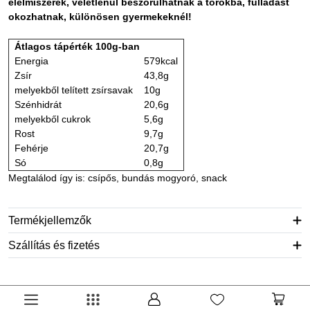
élelmiszerek, véletlenül beszorulhatnak a torokba, f
ulladást
okozhatnak,
különösen gyermekeknél!
Átlagos tápérték 100g-ban
Energia
579kcal
Zsír
43,8g
melyekből telített zsírsavak
10g
Szénhidrát
20,6g
melyekből cukrok
5,6g
Rost
9,7g
Fehérje
20,7g
Só
0,8g
Megtalálod így is: csípős, bundás mogyoró, snack
Termékjellemzők
Szállítás és fizetés