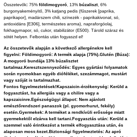
Összetevők
:
75%
földimogyoró
, 13%
búzaliszt
, 6%
burgonyakeményítő, 3% katjang pedis (fűszerek [paprika,
paprikapor], madárszem chili, színezék - paprikakivonat, só,
antioxidáns [E306], természetes aroma), napraforgóolaj,
fokhagymapor, só, cukor, stabilizátor (E500). Tárold száraz és
sötét helyen. Felbontás után fogyaszd el!
Az összetevők alapján a következő allergénekre kell
figyelni: Földimogyoró: A termék alapja (75%).Glutén (Búza):
A mogyoró bundája 13% búzalisztet
tartalmaz.Keresztszennyeződés: Egyes gyártási folyamatok
során nyomokban egyéb dióféléket, szezámmagot, mustárt
vagy szóját is tartalmazhat.
Fontos figyelmeztetések!Kapszaicin-érzékenység: Kerüld a
fogyasztást, ha allergiás vagy a chilire vagy a
kapszaicinre.Egészségügyi állapot: Nem ajánlott
emésztőrendszeri panaszok (pl. gyomorhurut, fekély)
esetén.Gyermekek: A terméket a rendkívüli erőssége miatt
gyermekektől elzárva kell tartani.Fogyasztás után: Kerüld a
szemmel való érintkezést a termék elfogyasztása után, és
alaposan moss kezet.
Biztonsági figyelmeztetés: Az apró