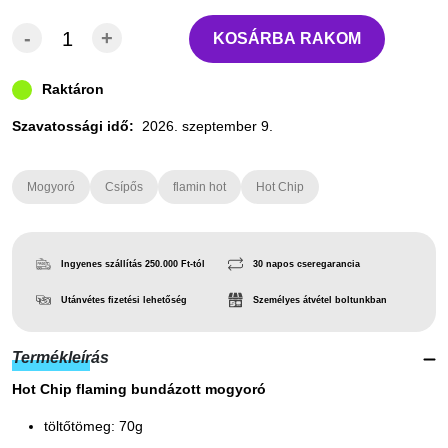
-
+
KOSÁRBA RAKOM
Raktáron
Szavatossági idő:
2026. szeptember 9.
Mogyoró
Csípős
flamin hot
Hot Chip
Ingyenes szállítás 250.000 Ft-tól
30 napos cseregarancia
Utánvétes fizetési lehetőség
Személyes átvétel boltunkban
Termékleírás
Hot Chip flaming bundázott mogyoró
töltőtömeg: 70g