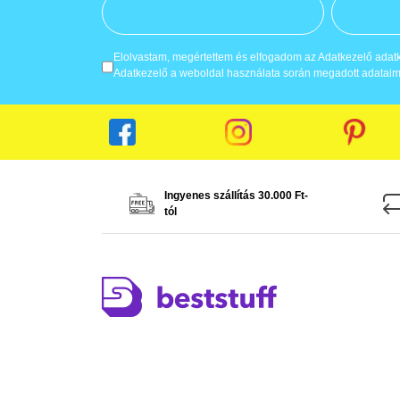
Elolvastam, megértettem és elfogadom az Adatkezelő adatke
Adatkezelő a weboldal használata során megadott adataima
Ingyenes szállítás 30.000 Ft-
tól