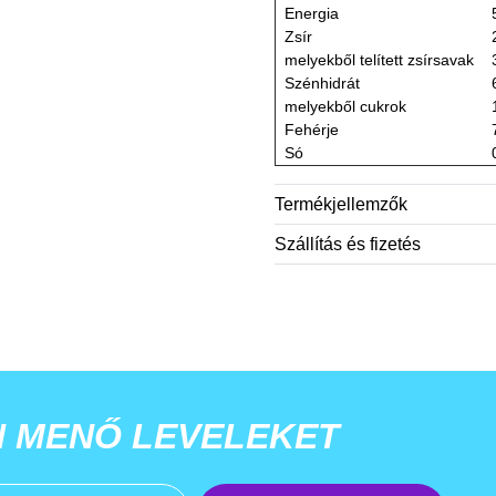
Energia
Zsír
melyekből telített zsírsavak
Szénhidrát
melyekből cukrok
Fehérje
Só
Termékjellemzők
Szállítás és fizetés
N MENŐ LEVELEKET