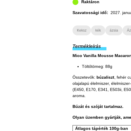
Raktáron
Szavatossági idő:
2027. janu
Keksz
kék
ázsia
Áz
Termékleírás
Mico Vanilla Mousse Macaro
Töltőtömeg: 88g
Összetevők:
búzaliszt
, fehér c
olajalapú élelmiszer, élelmisz
(E450, E170, E341, E503ii, E50
aroma.
Búzát és szóját tartalmaz.
Olyan üzemben gyártják, amel
Átlagos tápérték 100g-ban