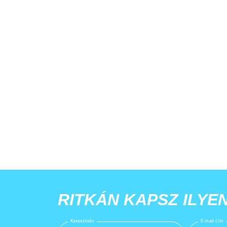
RITKÁN KAPSZ ILYE
Keresztnév
E-mail cím