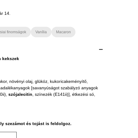
ár 14.
siai finomságok
Vanília
Macaron
n kekszek
ukor, növényi olaj, glükóz, kukoricakeményítő,
er-adalékanyagok [savanyúságot szabályzó anyagok
0ii),
szójalecitin
, színezék (E141ii)], étkezési só,
y szezámot és tojást is feldolgoz.