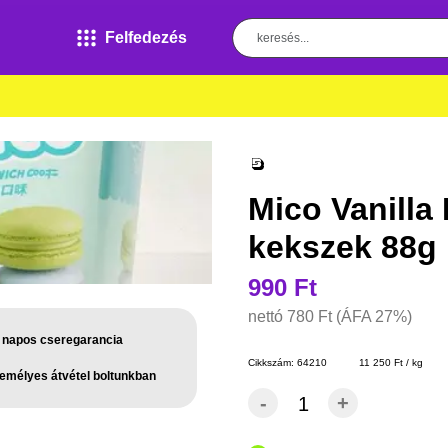
Felfedezés
Mico Vanill
kekszek 88g
990 Ft
nettó
780 Ft
(ÁFA 27%)
 napos cseregarancia
Cikkszám:
64210
11 250 Ft / kg
emélyes átvétel boltunkban
-
+