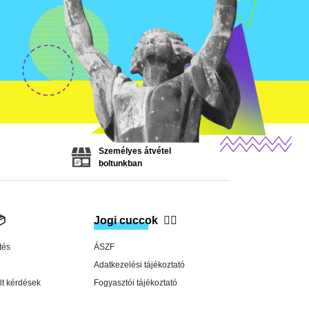
Személyes átvétel
boltunkban

Jogi cuccok
👨‍⚖️
tés
ÁSZF
Adatkezelési tájékoztató
lt kérdések
Fogyasztói tájékoztató