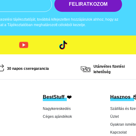
FELIRATKOZOM
zelési tájékoztatóját, továbbá kifejezetten hozzájárulok ahhoz, hogy az
t a Tájékoztatóban meghatározott célokból kezelje.
Utánvétes fizetési
30 napos cseregarancia
lehetőség
BestStuff
❤️
Hasznos

Nagykereskedés
Szállítás és fize
Céges ajándékok
Üzlet
Gyakran isméte
Kapcsolat