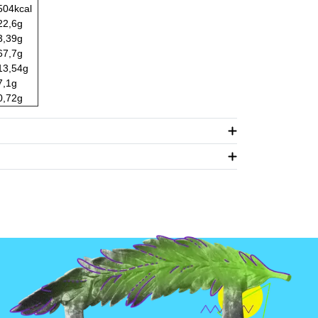
504kcal
22,6g
3,39g
67,7g
13,54g
7,1g
0,72g