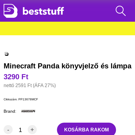
Minecraft Panda könyvjelző és lámpa
3290 Ft
nettó
2591 Ft
(ÁFA 27%)
Cikkszám:
PP13678MCF
Brand:
-
+
KOSÁRBA RAKOM