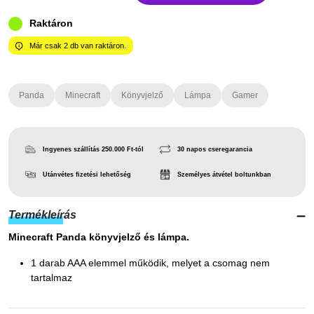
Raktáron
Már csak
2
db van raktáron.
Panda
Minecraft
Könyvjelző
Lámpa
Gamer
Ingyenes szállítás 250.000 Ft-tól
30 napos cseregarancia
Utánvétes fizetési lehetőség
Személyes átvétel boltunkban
Termékleírás
Minecraft Panda könyvjelző és lámpa.
1 darab AAA elemmel működik, melyet a csomag nem
tartalmaz