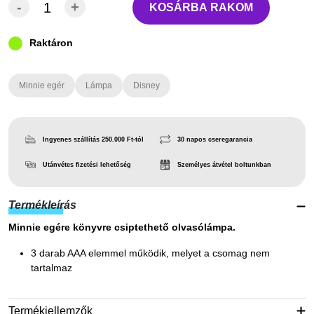
-
+
KOSÁRBA RAKOM
Raktáron
Minnie egér
Lámpa
Disney
Ingyenes szállítás 250.000 Ft-tól
30 napos cseregarancia
Utánvétes fizetési lehetőség
Személyes átvétel boltunkban
Termékleírás
Minnie egére könyvre csiptethető olvasólámpa.
3 darab AAA elemmel működik, melyet a csomag nem
tartalmaz
Termékjellemzők