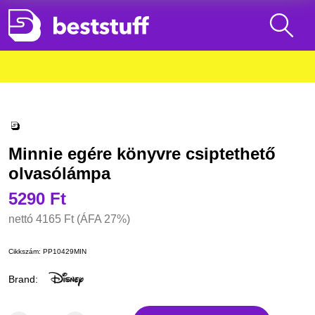
Minnie egére könyvre csiptethető
olvasólámpa
5290 Ft
nettó
4165 Ft
(ÁFA 27%)
Cikkszám:
PP10429MIN
Brand: