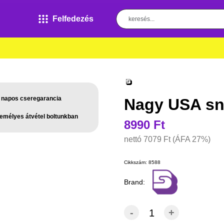
Felfedezés
 napos cseregarancia
Nagy USA sn
emélyes átvétel boltunkban
8990 Ft
nettó
7079 Ft
(ÁFA 27%)
Cikkszám:
8588
Brand:
-
+