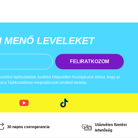
N MENŐ LEVELEKET
FELIRATKOZOM
zelési tájékoztatóját, továbbá kifejezetten hozzájárulok ahhoz, hogy az
t a Tájékoztatóban meghatározott célokból kezelje.
Utánvétes fizetési
30 napos cseregarancia
lehetőség