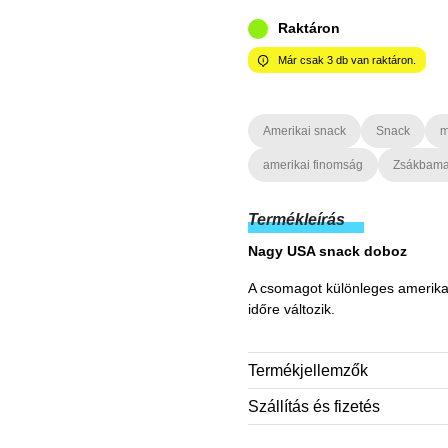
Raktáron
Már csak
3
db van raktáron.
Amerikai snack
Snack
m
amerikai finomság
Zsákbama
Termékleírás
Nagy USA snack doboz
A csomagot különleges amerikai 
időre változik.
Termékjellemzők
Szállítás és fizetés