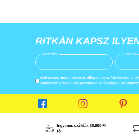
RITKÁN KAPSZ ILYE
Keresztnév
E-mail cím
Elolvastam, megértettem és elfogadom az Adatkezelő adatke
Adatkezelő a weboldal használata során megadott adataima
Ingyenes szállítás 30.000 Ft-
tól