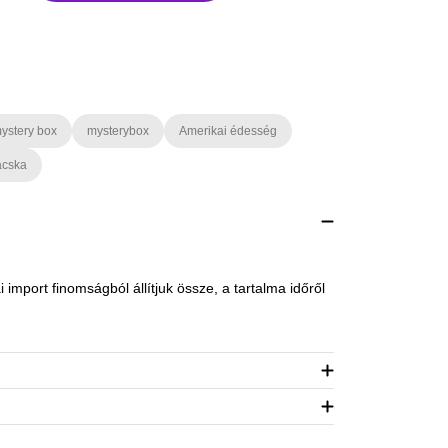
ystery box
mysterybox
Amerikai édesség
cska
import finomságból állítjuk össze, a tartalma időről