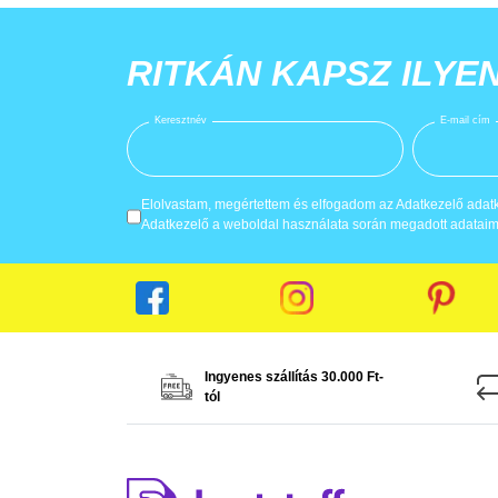
RITKÁN KAPSZ ILYE
Keresztnév
E-mail cím
Elolvastam, megértettem és elfogadom az Adatkezelő adatke
Adatkezelő a weboldal használata során megadott adataima
Ingyenes szállítás 30.000 Ft-
tól