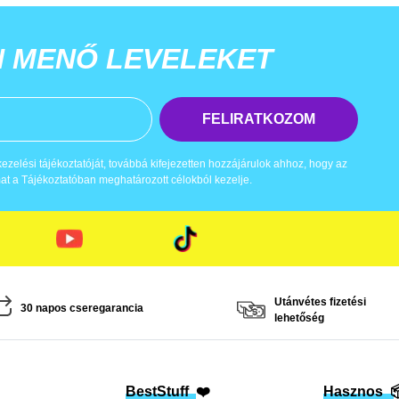
N MENŐ LEVELEKET
FELIRATKOZOM
zelési tájékoztatóját, továbbá kifejezetten hozzájárulok ahhoz, hogy az
t a Tájékoztatóban meghatározott célokból kezelje.
Utánvétes fizetési
30 napos cseregarancia
lehetőség
BestStuff
❤️
Hasznos
