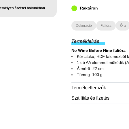
Raktáron
emélyes átvétel boltunkban
Dekoráció
Falióra
Óra
Termékleírás
No Wine Before Nine falióra
Kör alakú, HDF falemezből ké
1 db AA elemmel működik (
Átmérő: 22 cm
Tömeg: 100 g
Termékjellemzők
Szállítás és fizetés