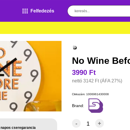
Felfedezés
No Wine Befo
3990 Ft
nettó
3142 Ft
(ÁFA 27%)
Cikkszám:
1006961430008
Brand:
-
+
 napos cseregarancia