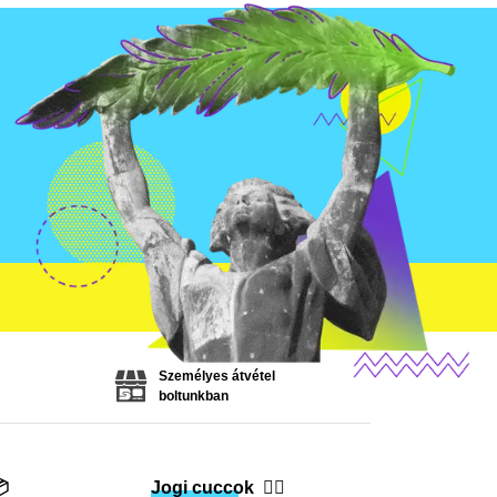
Személyes átvétel
boltunkban

Jogi cuccok
👨‍⚖️