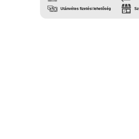
Utánvétes fizetési lehetőség
Sz