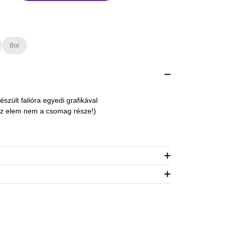
Bor
szült falióra egyedi grafikával
Az elem nem a csomag része!)