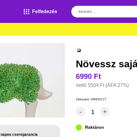
Felfedezés
Növessz sajá
6990 Ft
nettó
5504 Ft
(ÁFA 27%)
Cikkszám:
GR452177
-
+
Raktáron
 napos cseregarancia