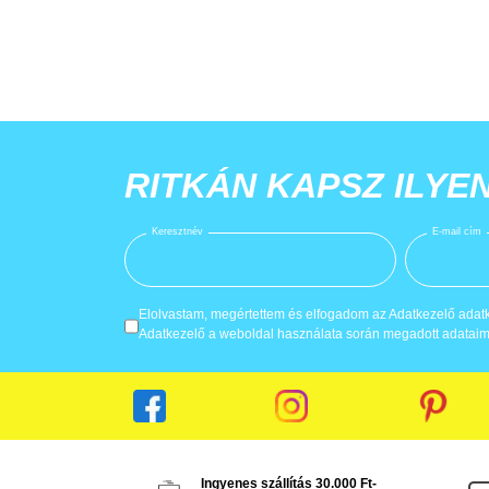
RITKÁN KAPSZ ILYE
Keresztnév
E-mail cím
Elolvastam, megértettem és elfogadom az Adatkezelő adatke
Adatkezelő a weboldal használata során megadott adataima
Ingyenes szállítás 30.000 Ft-