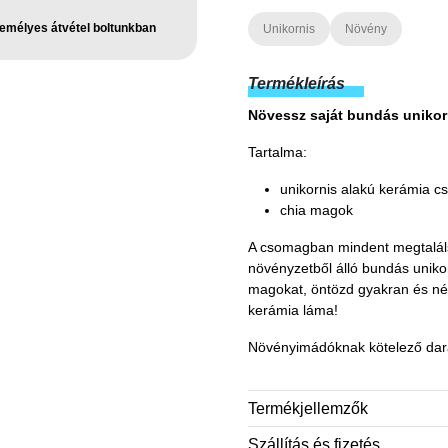
emélyes átvétel boltunkban
Unikornis
Növény
Termékleírás
Növessz saját bundás unikor
Tartalma:
unikornis alakú kerámia c
chia magok
A csomagban mindent megtalálsz
növényzetből álló bundás unikor
magokat, öntözd gyakran és né
kerámia láma!
Növényimádóknak kötelező dar
Termékjellemzők
Szállítás és fizetés