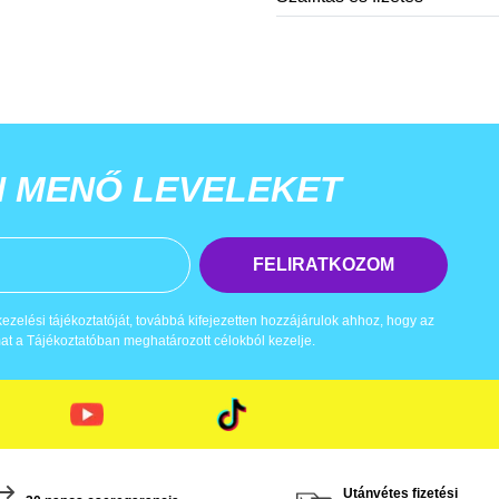
N MENŐ LEVELEKET
FELIRATKOZOM
zelési tájékoztatóját, továbbá kifejezetten hozzájárulok ahhoz, hogy az
t a Tájékoztatóban meghatározott célokból kezelje.
Utánvétes fizetési