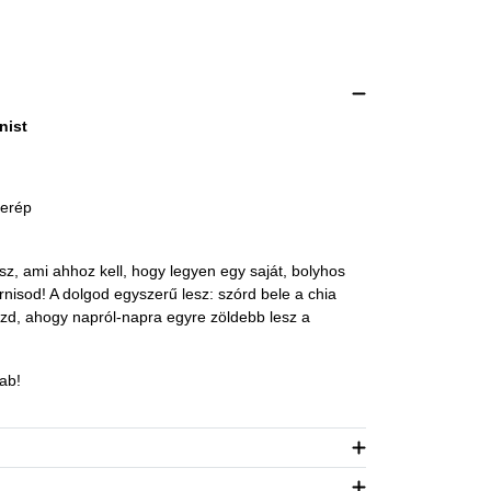
nist
serép
, ami ahhoz kell, hogy legyen egy saját, bolyhos
nisod! A dolgod egyszerű lesz: szórd bele a chia
zd, ahogy napról-napra egyre zöldebb lesz a
ab!