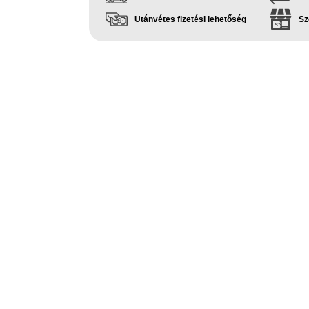
Utánvétes fizetési lehetőség
Sz