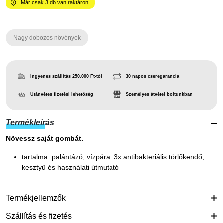
Már csak
3
db van raktáron.
Nagy dobozos növények
Ingyenes szállítás 250.000 Ft-tól
30 napos cseregarancia
Utánvétes fizetési lehetőség
Személyes átvétel boltunkban
Termékleírás
Növessz saját gombát.
tartalma: palántázó, vízpára, 3x antibakteriális törlőkendő,
kesztyű és használati útmutató
Termékjellemzők
Szállítás és fizetés