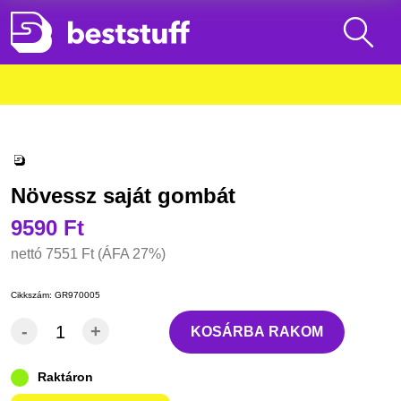
Növessz saját gombát
9590 Ft
nettó
7551 Ft
(ÁFA 27%)
Cikkszám:
GR970005
-
+
KOSÁRBA RAKOM
Raktáron