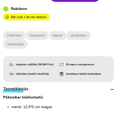
Raktáron
Már csak
1
db van raktáron.
Pókember
Szuperhős
Marvel
okostelefon
Telefontartó
Ingyenes szállítás 250.000 Ft-tól
30 napos cseregarancia
Utánvétes fizetési lehetőség
Személyes átvétel boltunkban
Termékleírás
Pókember telefontartó.
méret: 12,9*5 cm magas