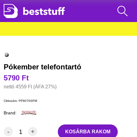
Pókember telefontartó
5790 Ft
nettó
4559 Ft
(ÁFA 27%)
Cikkszám:
PP8076SPM
Brand:
-
+
KOSÁRBA RAKOM