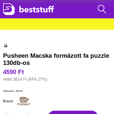
Pusheen Macska formázott fa puzzle
130db-os
4590 Ft
nettó
3614 Ft
(ÁFA 27%)
Cikkszám:
JIG18
Brand: