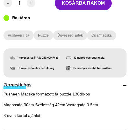
-
+
KOSÁRBA RAKOM
Raktáron
Pusheen cica
Puzzle
Ügyességi játék
Cica/macska
Ingyenes szállítás 250.000 Ft-tól
30 napos cseregarancia
Utánvétes fizetési lehetőség
Személyes átvétel boltunkban
Termékleírás
Pusheen Macska formázott fa puzzle 130db-os
Magasság 30cm Szélesség 42cm Vastagság 0.5cm
3 éves kortól ajánlott