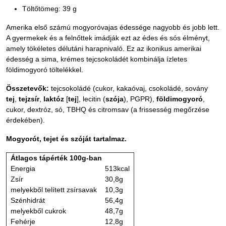
Töltőtömeg: 39 g
Amerika első számú mogyoróvajas édessége nagyobb és jobb lett.
A gyermekek és a felnőttek imádják ezt az édes és sós élményt,
amely tökéletes délutáni harapnivaló. Ez az ikonikus amerikai
édesség a sima, krémes tejcsokoládét kombinálja ízletes
földimogyoró töltelékkel.
Összetevők:
tejcsokoládé (cukor, kakaóvaj, csokoládé, sovány
tej
,
tejzsír
,
laktóz
[
tej
], lecitin (
szója
), PGPR),
földimogyoró
,
cukor, dextróz, só, TBHQ és citromsav (a frissesség megőrzése
érdekében).
Mogyorót, tejet és szóját tartalmaz.
Átlagos tápérték 100g-ban
Energia
513kcal
Zsír
30,8g
melyekből telített zsírsavak
10,3g
Szénhidrát
56,4g
melyekből cukrok
48,7g
Fehérje
12,8g