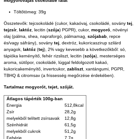
mogyoróvajas csokoládé falat
Töltőtömeg: 39g
Összetevők: tejcsokoládé (cukor, kakaóvaj, csokoládé, sovány
tej
,
tejzsír
,
laktóz
, lecitin (
szója
) PGPR), cukor,
mogyoró
, növényi
olaj (pálma, shea, napraforgó, pálmamag,
szójabab
, repce
és/vagy sáfrány), sovány
tej
, dextróz, kukoricaszirup szilárd
anyagok,
laktóz
(
tej
), 2% vagy kevesebb a következőkből: só,
tápióka keményítő, fehér rizsliszt, lecitin (
szója
), mesterséges
aroma, sütőpor, csokoládé, lúggal feldolgozott kakaó,
kukoricakeményítő, invertcukor,
zabliszt
, xantángumi, PGPR,
TBHQ & citromsav (a frissesség megőrzése érdekében).
Tartalmaz mogyorót, tejet, szóját.
Átlagos tápérték 100g-ban
Energia
512,8kcal
Zsír
28,2g
melyekből telített zsírsavak
12,8g
Szénhidrát
61,5g
melyekből cukrok
51,2g
Fehérje
7,7g