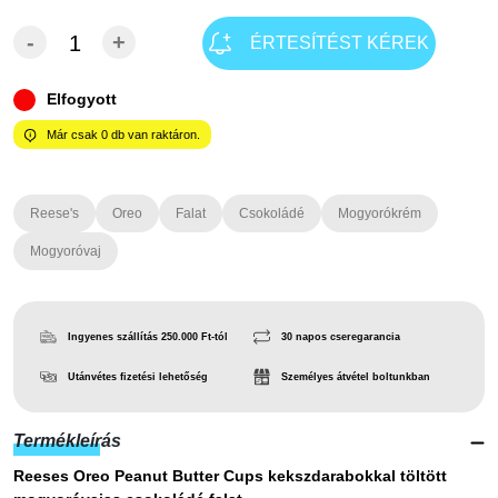
-
+
ÉRTESÍTÉST KÉREK
Elfogyott
Már csak
0
db van raktáron.
Reese's
Oreo
Falat
Csokoládé
Mogyorókrém
Mogyoróvaj
Ingyenes szállítás 250.000 Ft-tól
30 napos cseregarancia
Utánvétes fizetési lehetőség
Személyes átvétel boltunkban
Termékleírás
Reeses Oreo Peanut Butter Cups kekszdarabokkal töltött