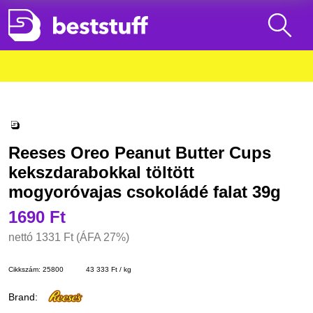
Reeses Oreo Peanut Butter Cups
kekszdarabokkal töltött
mogyoróvajas csokoládé falat 39g
1690 Ft
nettó
1331 Ft
(ÁFA 27%)
Cikkszám:
25800
43 333 Ft / kg
Brand: