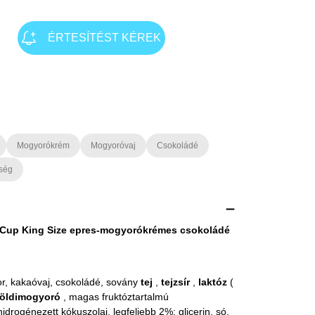
ÉRTESÍTÉST KÉREK
Mogyorókrém
Mogyoróvaj
Csokoládé
ség
 Cup King Size epres-mogyorókrémes csokoládé
r, kakaóvaj, csokoládé, sovány
tej
,
tejzsír
,
laktóz
(
földimogyoró
, magas fruktóztartalmú
hidrogénezett kókuszolaj, legfeljebb 2%: glicerin, só,