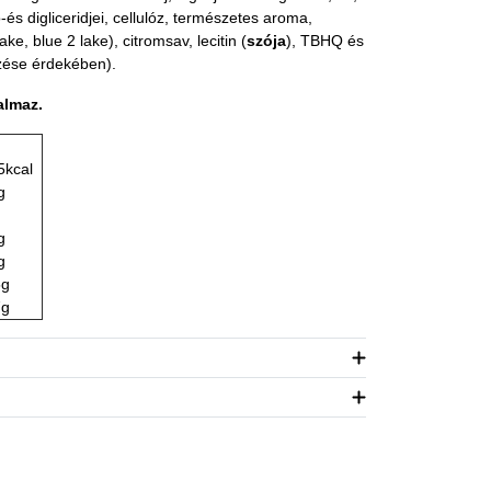
o-és digliceridjei, cellulóz, természetes aroma,
e, blue 2 lake), citromsav, lecitin (
szója
), TBHQ és
zése érdekében).
almaz.
5kcal
g
g
g
5g
7g