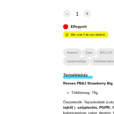
-
+
Elfogyott
Már csak
0
db van raktáron.
Reese's
Eper
BIG CUP
narancssárga
Amerikai édes
Termékleírás
Reeses PB&J Strawberry Big
Töltőtömeg: 79g
Összetevők: Tejcsokoládé (cuko
tejből
),
szójalecitin, PGPR
),
kukoricaszirup, cukor, dextróz, 