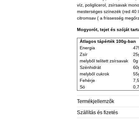
víz, poliglicerol, zsírsavak mon
mesterséges színezék (red 40 lak
citromsav ( a frissesség megőr
Mogyorót, tejet és szóját tart
Átlagos tápérték 100g-ban
Energia
47
Zsír
25
melyből telített zsírsavak
0g
Szénhidrát
60
melyből cukrok
55
Fehérje
7,
Só
0,
Termékjellemzők
Szállítás és fizetés