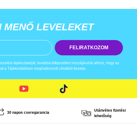
N MENŐ LEVELEKET
FELIRATKOZOM
zelési tájékoztatóját, továbbá kifejezetten hozzájárulok ahhoz, hogy az
t a Tájékoztatóban meghatározott célokból kezelje.
Utánvétes fizetési
30 napos cseregarancia
lehetőség