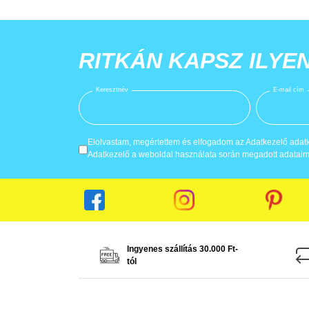
RITKÁN KAPSZ ILYE
Keresztnév
E-mail cím
Elolvastam, megértettem és elfogadom az Adatkezelő adatke
Adatkezelő a weboldal használata során megadott adataima
Ingyenes szállítás 30.000 Ft-
tól