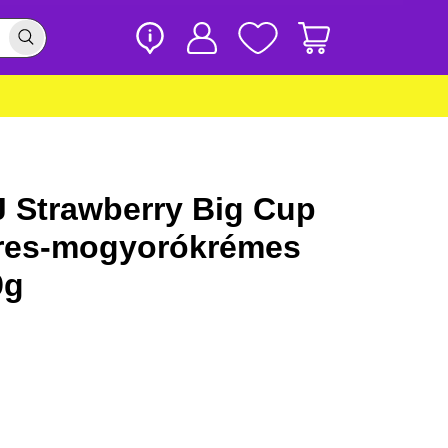
 Strawberry Big Cup
pres-mogyorókrémes
9g