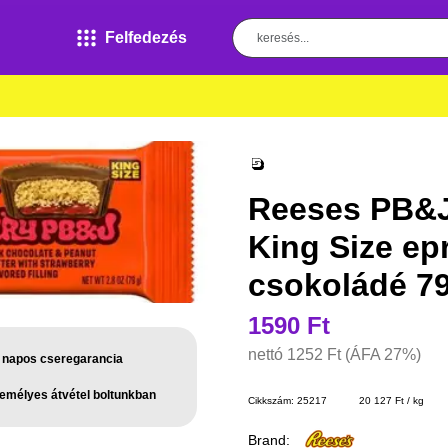
Felfedezés
Reeses PB&J
King Size e
csokoládé 7
1590 Ft
nettó
1252 Ft
(ÁFA 27%)
 napos cseregarancia
emélyes átvétel boltunkban
Cikkszám:
25217
20 127 Ft / kg
Brand: