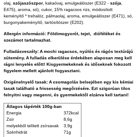
olaj,
szójaszószpor
, kakaóvaj, emulgeálószer (E322 -
szója
,
E475), aroma, só), cukor, 15% ragacsos rizs, módosított
keményítő * trehalóz, pálmaolaj, aroma, emulgeálószer (E471), só,
burgonyakeményítő, tartósítószer (E202).
Allergén információ: Földimogyorót, tejet, dióféléket és
szezámot tartalmazhat.
Fulladásveszély: A mochi ragacsos, nyúlós és rágós textúrájú
sütemény. A fulladás elkerülése érdekében alaposan meg kell
rágni lenyelés előtt! Kisgyermekeknek és időseknek fokozott
figyelem mellett ajánlott fogyasztani.
Oxigénelnyelő tasak: A csomagolás belsejében egy kis kémiai
tasak található a frissesség megőrzésére. Ezt szigorúan tilos
felnyitni vagy megenni, és gyermekektől elzárva kell tartani!
Átlagos tápérték 100g-ban
Energia
372kcal
Zsír
8,6g
melyekből telített zsírsavak
3,9g
Szénhidrát
71g