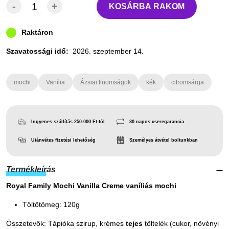
-
+
KOSÁRBA RAKOM
Raktáron
Szavatossági idő:
2026. szeptember 14.
mochi
Vanília
Ázsiai finomságok
kék
citromsárga
Ingyenes szállítás 250.000 Ft-tól
30 napos cseregarancia
Utánvétes fizetési lehetőség
Személyes átvétel boltunkban
Termékleírás
Royal Family Mochi Vanilla Creme vaníliás mochi
Töltőtömeg: 120g
Összetevők: Tápióka szirup, krémes
tejes
töltelék (cukor, növényi