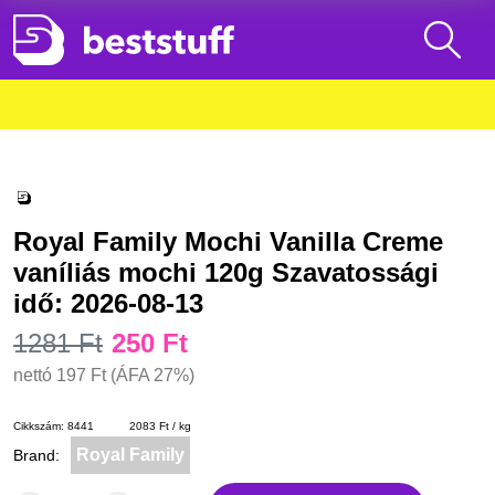
Royal Family Mochi Vanilla Creme
vaníliás mochi 120g Szavatossági
idő: 2026-08-13
1281 Ft
250 Ft
nettó
197 Ft
(ÁFA 27%)
Cikkszám:
8441
2083 Ft / kg
Royal Family
Brand: